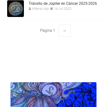
Tránsito de Júpiter en Cáncer 2025-2026
Milena Llop
14 Jul 2025
Página 1
Siguiente
››
Paginación
página