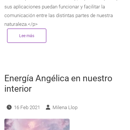
sus aplicaciones puedan funcionar y facilitar la
comunicación entre las distintas partes de nuestra
naturaleza.</p>
Lee más
sobre
Los
Genios
de
la
Cábala
y
su
aplicación
en
Energía Angélica en nuestro
la
Astrología
Cabalística
interior
16 Feb 2021
Milena Llop