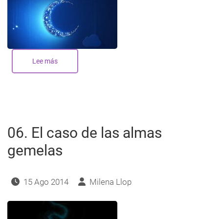
Lee más
sobre
La
Nueva
Luna
de
Piscis
(Marzo
2016)
06. El caso de las almas
gemelas
15 Ago 2014
Milena Llop