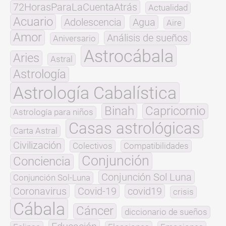
72HorasParaLaCuentaAtrás
Actualidad
Acuario
Adolescencia
Agua
Aire
Amor
Análisis de sueños
Aniversario
Astrocábala
Aries
Astral
Astrología
Astrología Cabalística
Binah
Capricornio
Astrología para niños
Casas astrológicas
Carta Astral
Civilización
Colectivos
Compatibilidades
Conjunción
Conciencia
Conjunción Sol Luna
Conjunción Sol-Luna
Coronavirus
Covid-19
covid19
crisis
Cábala
Cáncer
diccionario de sueños