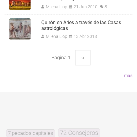
Milena Llop
21 Jun 2010
8
Quirón en Aries a través de las Casas
astrológicas
Milena Llop
13 Abr 2018
Página 1
Siguiente
››
Paginación
página
más
72 Consejeros
7 pecados capitales