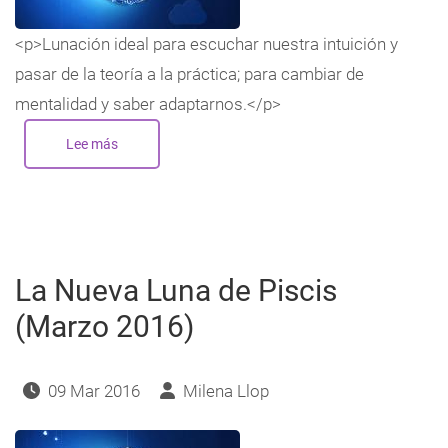
<p>Lunación ideal para escuchar nuestra intuición y
pasar de la teoría a la práctica; para cambiar de
mentalidad y saber adaptarnos.</p>
Lee más
sobre
La
Nueva
Luna
de
Aries
-
Marzo
2017
La Nueva Luna de Piscis
(Marzo 2016)
09 Mar 2016
Milena Llop