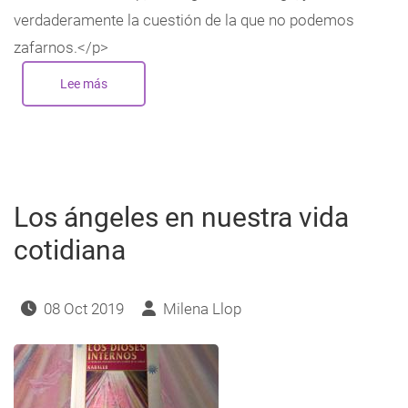
verdaderamente la cuestión de la que no podemos
zafarnos.</p>
Lee más
sobre
Ser
o
Ser,
este
es
el
dilema
Los ángeles en nuestra vida
cotidiana
08 Oct 2019
Milena Llop