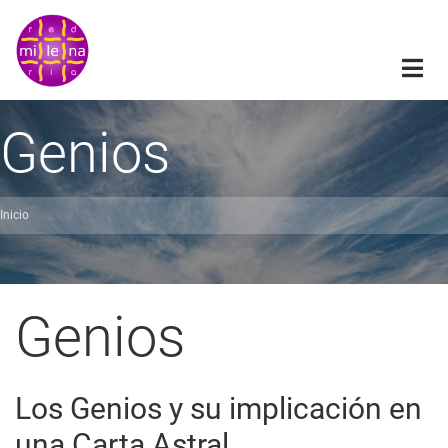
Pasar
al
contenido
principal
Genios
Inicio
obrescribir
nlaces
de
Genios
ayuda
a
Los Genios y su implicación en
a
una Carta Astral