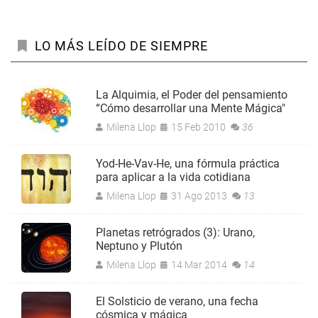
LO MÁS LEÍDO DE SIEMPRE
La Alquimia, el Poder del pensamiento
“Cómo desarrollar una Mente Mágica"
Milena Llop
15 Feb 2010
36
Yod-He-Vav-He, una fórmula práctica
para aplicar a la vida cotidiana
Milena Llop
31 Ago 2013
13
Planetas retrógrados (3): Urano,
Neptuno y Plutón
Milena Llop
14 Mar 2014
14
El Solsticio de verano, una fecha
cósmica y mágica