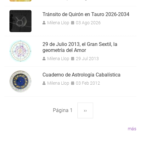
Tránsito de Quirón en Tauro 2026-2034
Milena Llop
03 Ago 2026
29 de Julio 2013, el Gran Sextil, la
geometría del Amor
Milena Llop
29 Jul 2013
Cuaderno de Astrología Cabalística
Milena Llop
03 Feb 2012
Página 1
Siguiente
››
Paginación
página
más