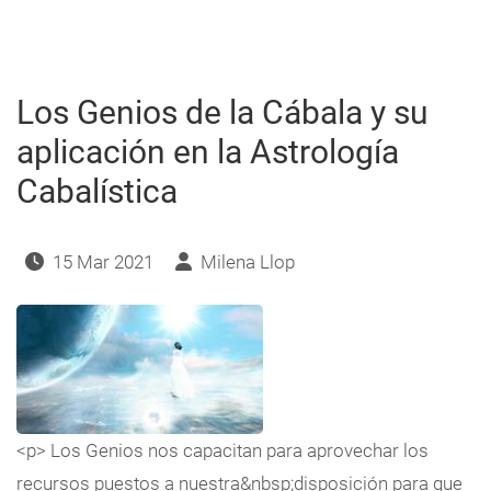
vida
cotidiana,
por
Montse
Caixàs
Los Genios de la Cábala y su
aplicación en la Astrología
Cabalística
15 Mar 2021
Milena Llop
<p> Los Genios nos capacitan para aprovechar los
recursos puestos a nuestra&nbsp;disposición para que