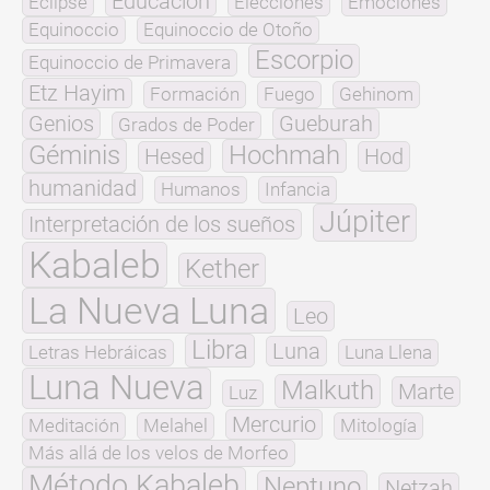
Educación
Eclipse
Elecciones
Emociones
Equinoccio
Equinoccio de Otoño
Escorpio
Equinoccio de Primavera
Etz Hayim
Formación
Fuego
Gehinom
Genios
Gueburah
Grados de Poder
Géminis
Hochmah
Hesed
Hod
humanidad
Humanos
Infancia
Júpiter
Interpretación de los sueños
Kabaleb
Kether
La Nueva Luna
Leo
Libra
Luna
Letras Hebráicas
Luna Llena
Luna Nueva
Malkuth
Marte
Luz
Mercurio
Meditación
Melahel
Mitología
Más allá de los velos de Morfeo
Método Kabaleb
Neptuno
Netzah