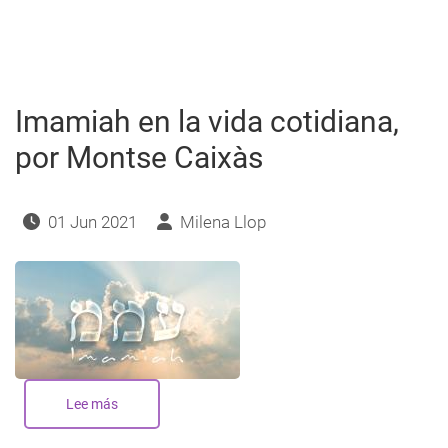
Genios
y
su
implicación
en
una
Carta
Astral
Imamiah en la vida cotidiana,
por Montse Caixàs
01 Jun 2021
Milena Llop
Lee más
sobre
Imamiah
en
la