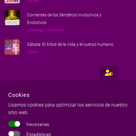
Cábala
Corrientes de los Senderos Involutivos y
Evolutivos
Astrología Cabalística
Cábala: El Árbol de la Vida y el cuerpo humano
Cábala
Cookies
Usamos cookies para optimizar los servicios de nuestro
sitio web.
Hecho con amor para gente amorosa
Necesarias
Milena Llop & Red Milenaria
©
Copyright
2026
|
Todos los derechos reservados
Estadísticas