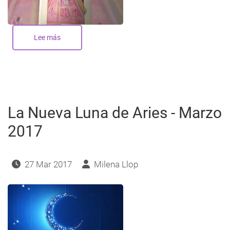
Lee más
sobre
Los
ángeles
en
nuestra
vida
cotidiana
La Nueva Luna de Aries - Marzo
2017
27 Mar 2017
Milena Llop