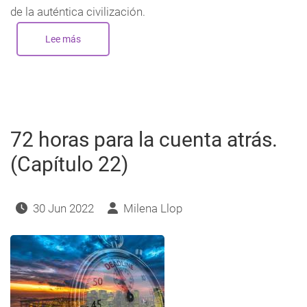
de la auténtica civilización.
Lee más
sobre
72
horas
para
la
cuenta
atrás.
(Capítulo
23)
72 horas para la cuenta atrás.
(Capítulo 22)
30 Jun 2022
Milena Llop