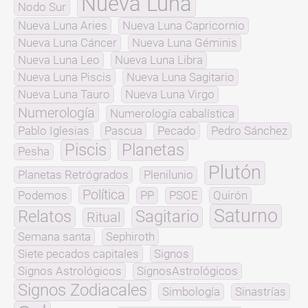
Nueva Luna
Nodo Sur
Nueva Luna Aries
Nueva Luna Capricornio
Nueva Luna Cáncer
Nueva Luna Géminis
Nueva Luna Leo
Nueva Luna Libra
Nueva Luna Piscis
Nueva Luna Sagitario
Nueva Luna Tauro
Nueva Luna Virgo
Numerología
Numerología cabalística
Pablo Iglesias
Pascua
Pecado
Pedro Sánchez
Piscis
Planetas
Pesha
Plutón
Planetas Retrógrados
Plenilunio
Política
Podemos
PP
PSOE
Quirón
Saturno
Relatos
Sagitario
Ritual
Semana santa
Sephiroth
Siete pecados capitales
Signos
Signos Astrológicos
SignosAstrológicos
Signos Zodiacales
Simbología
Sinastrías