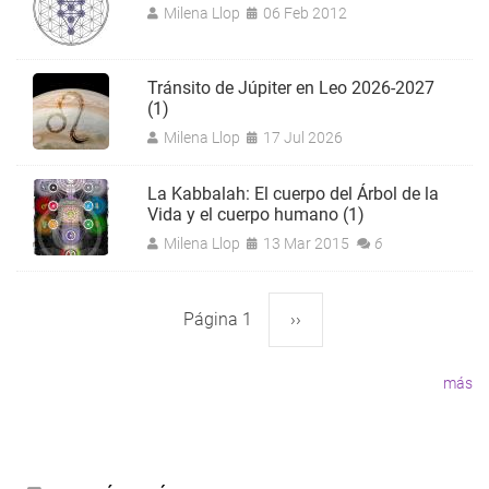
Milena Llop
06 Feb 2012
Tránsito de Júpiter en Leo 2026-2027
(1)
Milena Llop
17 Jul 2026
La Kabbalah: El cuerpo del Árbol de la
Vida y el cuerpo humano (1)
Milena Llop
13 Mar 2015
6
Página 1
Siguiente
››
Paginación
página
más