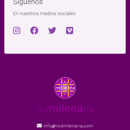
Síguenos
En nuestros medios sociales
milena
red
ria
info
redmilenaria
com