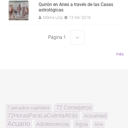
Quirón en Aries a través de las Casas
astrológicas
Milena Llop
13 Abr 2018
Página 1
Siguiente
››
Paginación
página
más
72 Consejeros
7 pecados capitales
72HorasParaLaCuentaAtrás
Actualidad
Acuario
Adolescencia
Agua
Aire