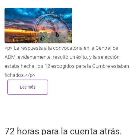
<p> La respuesta a la convocatoria en la Central de
ADM, evidentemente, resultó un éxito, y la selección
estaba hecha, los 12 escogidos para la Cumbre estaban
fichados.</p>
Lee más
sobre
72
horas
para
la
cuenta
atrás.
(Capítulo
21)
72 horas para la cuenta atrás.