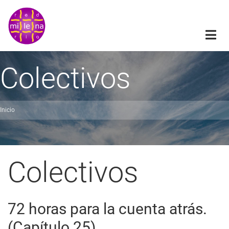
Pasar
al
contenido
principal
Colectivos
Inicio
obrescribir
nlaces
de
Colectivos
ayuda
a
72 horas para la cuenta atrás.
a
(Capítulo 25)