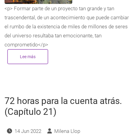
<p> Formar parte de un proyecto tan grande y tan
trascendental, de un acontecimiento que puede cambiar
el rumbo de la existencia de miles de millones de seres
del universo resultaba tan emocionante, tan
comprometido</p>
Lee más
sobre
72
horas
para
la
cuenta
atrás.
(Capítulo
22)
72 horas para la cuenta atrás.
(Capítulo 21)
14 Jun 2022
Milena Llop