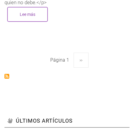
quien no debe.</p>
Lee más
sobre
72
horas
para
la
cuenta
atrás.
(Capítulo
16)
Página 1
Siguiente
››
Paginación
página
ÚLTIMOS ARTÍCULOS