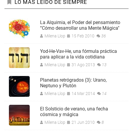
LO MÁS LEÍDO DE SIEMPRE
La Alquimia, el Poder del pensamiento
“Cómo desarrollar una Mente Mágica"
Milena Llop
15 Feb 2010
36
Yod-He-Vav-He, una fórmula práctica
para aplicar a la vida cotidiana
Milena Llop
31 Ago 2013
13
Planetas retrógrados (3): Urano,
Neptuno y Plutón
Milena Llop
14 Mar 2014
14
El Solsticio de verano, una fecha
cósmica y mágica
Milena Llop
21 Jun 2010
8