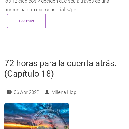
los 12 elegidos y deciden que sea a través de una
comunicación exo-sensorial.</p>
Lee más
sobre
72
horas
para
la
cuenta
atrás.
(Capítulo
19)
72 horas para la cuenta atrás.
(Capítulo 18)
06 Abr 2022
Milena Llop