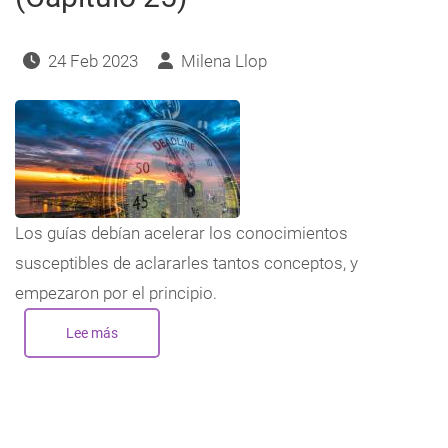
navegación
24 Feb 2023
Milena Llop
Los guías debían acelerar los conocimientos
susceptibles de aclararles tantos conceptos, y
empezaron por el principio.
Lee más
sobre
72
horas
para
la
cuenta
atrás.
(Capítulo
25)