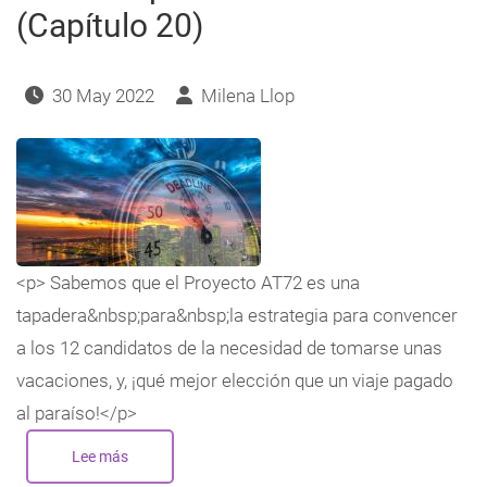
(Capítulo 20)
30 May 2022
Milena Llop
<p> Sabemos que el Proyecto AT72 es una
tapadera&nbsp;para&nbsp;la estrategia para convencer
a los 12 candidatos de la necesidad de tomarse unas
vacaciones, y, ¡qué mejor elección que un viaje pagado
al paraíso!</p>
Lee más
sobre
72