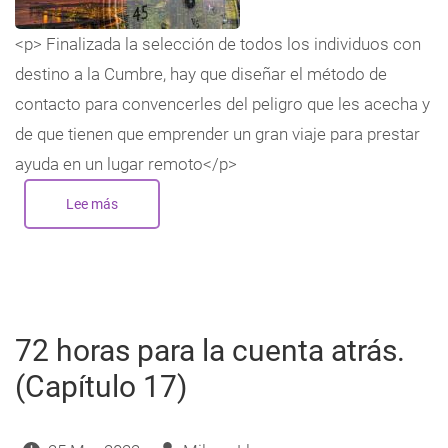
<p> Finalizada la selección de todos los individuos con
destino a la Cumbre, hay que diseñar el método de
contacto para convencerles del peligro que les acecha y
de que tienen que emprender un gran viaje para prestar
ayuda en un lugar remoto</p>
Lee más
sobre
72
horas
para
la
cuenta
atrás.
(Capítulo
18)
72 horas para la cuenta atrás.
(Capítulo 17)