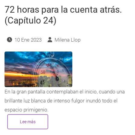
72 horas para la cuenta atrás.
(Capítulo 24)
10 Ene 2023
Milena Llop
En la gran pantalla contemplaban el inicio, cuando una
brillante luz blanca de intenso fulgor inundó todo el
espacio primigenio.
Lee más
sobre
72
horas
para