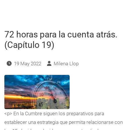
horas
para
la
cuenta
atrás.
(Capítulo
20)
72 horas para la cuenta atrás.
(Capítulo 19)
19 May 2022
Milena Llop
<p> En la Cumbre siguen los preparativos para
establecer una estrategia que permita relacionarse con