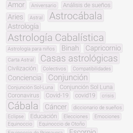
Amor
Análisis de sueños
Aniversario
Astrocábala
Aries
Astral
Astrología
Astrología Cabalística
Binah
Capricornio
Astrología para niños
Casas astrológicas
Carta Astral
Civilización
Colectivos
Compatibilidades
Conjunción
Conciencia
Conjunción Sol Luna
Conjunción Sol-Luna
Coronavirus
Covid-19
covid19
crisis
Cábala
Cáncer
diccionario de sueños
Educación
Eclipse
Elecciones
Emociones
Equinoccio
Equinoccio de Otoño
Escorpio
Equinoccio de Primavera