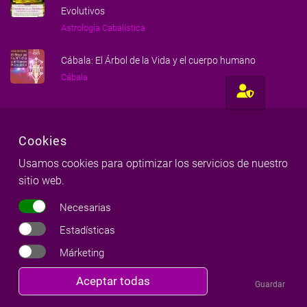
Evolutivos
Astrología Cabalística
Cábala: El Árbol de la Vida y el cuerpo humano
Cábala
Cookies
Usamos cookies para optimizar los servicios de nuestro
sitio web.
Necesarias
Hecho con amor para gente amorosa
Estadísticas
Milena Llop & Red Milenaria
Márketing
©
Copyright
2026
|
Todos los derechos reservados
Revocar
Aceptar todas
Guardar
Aviso legal
|
Política de cookies
|
Política de privacidad
|
consentimiento
Términos y condiciones