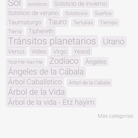
Sol
Solsticio de invierno
solsticio
Solsticio de verano
Solsticios
Sueños
Tauro
Taumaturgo
Tertulias
Tiempo
Tiphereth
Tierra
Tránsitos planetarios
Urano
Venus
Video
Virgo
Yesod
Zodíaco
Ángeles
Yod-He-Vav-He
Ángeles de la Cábala
Árbol Cabalístico
Árbol de la Cábala
Árbol de la Vida
Árbol de la vida - Etz hayim
Más categorías