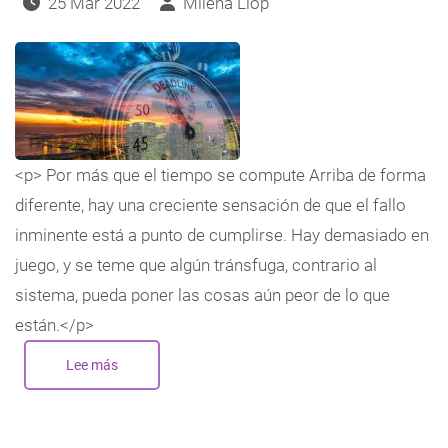
25 Mar 2022
Milena Llop
<p> Por más que el tiempo se compute Arriba de forma
diferente, hay una creciente sensación de que el fallo
inminente está a punto de cumplirse. Hay demasiado en
juego, y se teme que algún tránsfuga, contrario al
sistema, pueda poner las cosas aún peor de lo que
están.</p>
Lee más
sobre
72
horas
para
la
cuenta