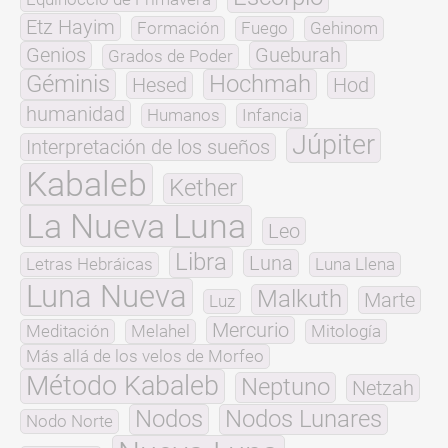
Etz Hayim
Formación
Fuego
Gehinom
Genios
Gueburah
Grados de Poder
Géminis
Hochmah
Hesed
Hod
humanidad
Humanos
Infancia
Júpiter
Interpretación de los sueños
Kabaleb
Kether
La Nueva Luna
Leo
Libra
Luna
Letras Hebráicas
Luna Llena
Luna Nueva
Malkuth
Marte
Luz
Mercurio
Meditación
Melahel
Mitología
Más allá de los velos de Morfeo
Método Kabaleb
Neptuno
Netzah
Nodos
Nodos Lunares
Nodo Norte