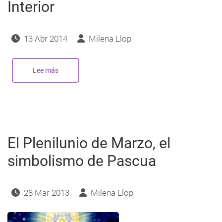
Interior
13 Abr 2014
Milena Llop
Lee más
sobre
Vídeo
6ª
charla
A
la
Luz
de
las
enseñanzas
El Plenilunio de Marzo, el
Cabalísticas:
Cómo
Descubrir
simbolismo de Pascua
al
Maestro
Interior
28 Mar 2013
Milena Llop