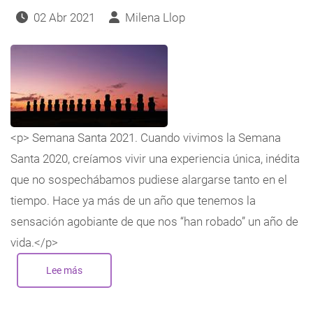
navegación
02 Abr 2021
Milena Llop
<p> Semana Santa 2021. Cuando vivimos la Semana
Santa 2020, creíamos vivir una experiencia única, inédita
que no sospechábamos pudiese alargarse tanto en el
tiempo. Hace ya más de un año que tenemos la
sensación agobiante de que nos “han robado” un año de
vida.</p>
Lee más
sobre
Semana
Santa
2021