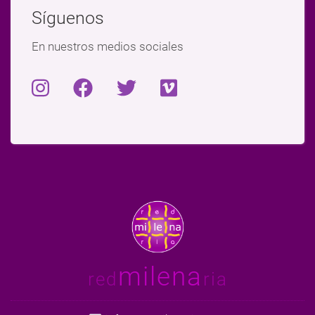
Síguenos
En nuestros medios sociales
milena
red
ria