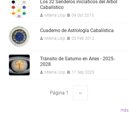
Los 32 Senderos iniciáticos del Árbol
Cabalístico
Milena Llop
09 Oct 2015
Cuaderno de Astrología Cabalística
Milena Llop
03 Feb 2012
Tránsito de Saturno en Aries - 2025-
2028
Milena Llop
17 Sep 2025
Página 1
Siguiente
››
Paginación
página
más