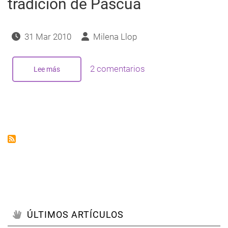
tradición de Pascua
31 Mar 2010
Milena Llop
2 comentarios
Lee más
sobre
Muerte
y
Resurrección
en
la
tradición
de
Pascua
ÚLTIMOS ARTÍCULOS