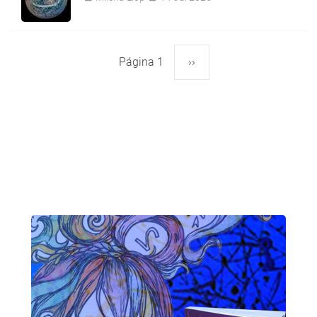
Página 1
Siguiente
››
Paginación
página