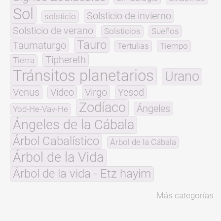
Sol
Solsticio de invierno
solsticio
Solsticio de verano
Solsticios
Sueños
Tauro
Taumaturgo
Tertulias
Tiempo
Tiphereth
Tierra
Tránsitos planetarios
Urano
Venus
Video
Virgo
Yesod
Zodíaco
Ángeles
Yod-He-Vav-He
Ángeles de la Cábala
Árbol Cabalístico
Árbol de la Cábala
Árbol de la Vida
Árbol de la vida - Etz hayim
Más categorías