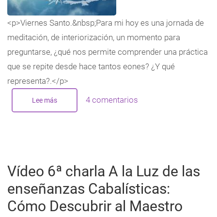
<p>Viernes Santo.&nbsp;Para mi hoy es una jornada de
meditación, de interiorización, un momento para
preguntarse, ¿qué nos permite comprender una práctica
que se repite desde hace tantos eones? ¿Y qué
representa?.</p>
4 comentarios
Lee más
sobre
Viernes
Santo:
Jornada
de
reflexión,
de
transición,
de
exaltación
Vídeo 6ª charla A la Luz de las
del
estado
del
enseñanzas Cabalísticas:
Amor
permanente
Cómo Descubrir al Maestro