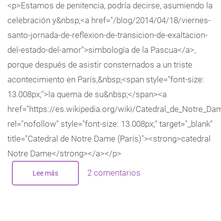
<p>Estamos de penitencia, podría decirse, asumiendo la
celebración y&nbsp;<a href="/blog/2014/04/18/viernes-
santo-jornada-de-reflexion-de-transicion-de-exaltacion-
del-estado-del-amor">simbología de la Pascua</a>,
porque después de asistir consternados a un triste
acontecimiento en París,&nbsp;<span style="font-size:
13.008px;">la quema de su&nbsp;</span><a
href="https://es.wikipedia.org/wiki/Catedral_de_Notre_
rel="nofollow" style="font-size: 13.008px;" target="_blank"
title="Catedral de Notre Dame (París)"><strong>catedral
Notre Dame</strong></a></p>
2 comentarios
Lee más
sobre
Notre
Dame
y
la
Semana
Santa