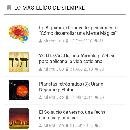
LO MÁS LEÍDO DE SIEMPRE
La Alquimia, el Poder del pensamiento
“Cómo desarrollar una Mente Mágica"
Milena Llop
15 Feb 2010
36
Yod-He-Vav-He, una fórmula práctica
para aplicar a la vida cotidiana
Milena Llop
31 Ago 2013
13
Planetas retrógrados (3): Urano,
Neptuno y Plutón
Milena Llop
14 Mar 2014
14
El Solsticio de verano, una fecha
cósmica y mágica
Milena Llop
21 Jun 2010
8