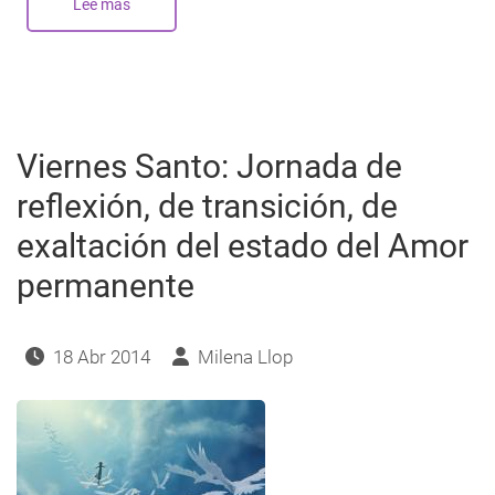
Lee más
sobre
El
sentido
profundo
del
Plenilunio
de
la
Pascua
2018
Viernes Santo: Jornada de
reflexión, de transición, de
exaltación del estado del Amor
permanente
18 Abr 2014
Milena Llop