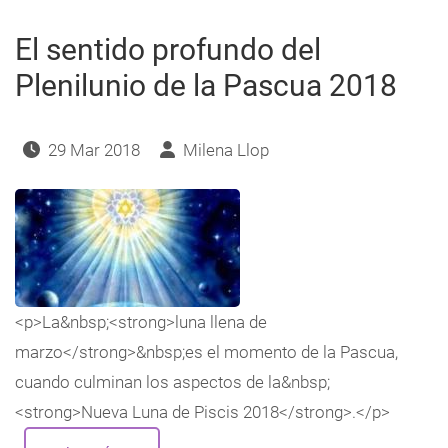
2019
El sentido profundo del
Plenilunio de la Pascua 2018
29 Mar 2018
Milena Llop
<p>La&nbsp;<strong>luna llena de
marzo</strong>&nbsp;es el momento de la Pascua,
cuando culminan los aspectos de la&nbsp;
<strong>Nueva Luna de Piscis 2018</strong>.</p>