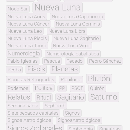
Nueva Luna
Nodo Sur
Nueva Luna Aries
Nueva Luna Capricornio
Nueva Luna Cáncer
Nueva Luna Géminis
Nueva Luna Leo
Nueva Luna Libra
Nueva Luna Piscis
Nueva Luna Sagitario
Nueva Luna Tauro
Nueva Luna Virgo
Numerología
Numerología cabalística
Pablo Iglesias
Pascua
Pecado
Pedro Sánchez
Piscis
Planetas
Pesha
Plutón
Planetas Retrógrados
Plenilunio
Política
Podemos
PP
PSOE
Quirón
Saturno
Relatos
Sagitario
Ritual
Semana santa
Sephiroth
Siete pecados capitales
Signos
Signos Astrológicos
SignosAstrológicos
Signos Zodiacales
Simbología
Sinastrías