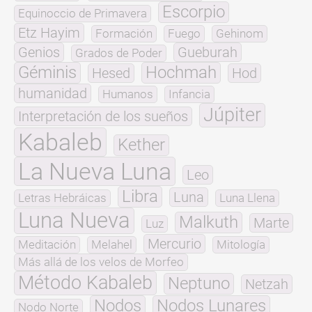
Escorpio
Equinoccio de Primavera
Etz Hayim
Formación
Fuego
Gehinom
Genios
Gueburah
Grados de Poder
Géminis
Hochmah
Hesed
Hod
humanidad
Humanos
Infancia
Júpiter
Interpretación de los sueños
Kabaleb
Kether
La Nueva Luna
Leo
Libra
Luna
Letras Hebráicas
Luna Llena
Luna Nueva
Malkuth
Marte
Luz
Mercurio
Meditación
Melahel
Mitología
Más allá de los velos de Morfeo
Método Kabaleb
Neptuno
Netzah
Nodos
Nodos Lunares
Nodo Norte