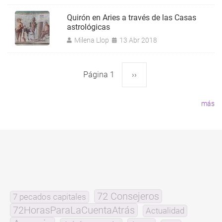
Quirón en Aries a través de las Casas
astrológicas
Milena Llop
13 Abr 2018
Página 1
Siguiente
››
Paginación
página
más
72 Consejeros
7 pecados capitales
72HorasParaLaCuentaAtrás
Actualidad