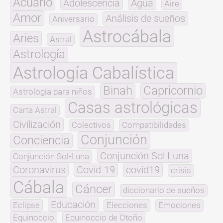
Acuario
Adolescencia
Agua
Aire
Amor
Análisis de sueños
Aniversario
Astrocábala
Aries
Astral
Astrología
Astrología Cabalística
Binah
Capricornio
Astrología para niños
Casas astrológicas
Carta Astral
Civilización
Colectivos
Compatibilidades
Conjunción
Conciencia
Conjunción Sol Luna
Conjunción Sol-Luna
Coronavirus
Covid-19
covid19
crisis
Cábala
Cáncer
diccionario de sueños
Educación
Eclipse
Elecciones
Emociones
Equinoccio
Equinoccio de Otoño