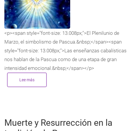
<p><span style="font-size: 13.008px;">El Plenilunio de
Marzo, el simbolismo de Pascua.&nbsp;</span><span
style="font-size: 13.008px;">Las enseñanzas cabalísticas
nos hablan de la Pascua como de una etapa de gran
intensidad emocional.&nbsp;</span></p>
Lee más
sobre
El
Plenilunio
de
Marzo,
el
simbolismo
de
Pascua
Muerte y Resurrección en la