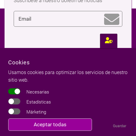
Suscríbete a nuestro boletín de noticias
Síguenos
Cookies
Usamos cookies para optimizar los servicios de nuestro
En nuestros medios sociales
sitio web.
Necesarias
Estadísticas
Márketing
Revocar
Aceptar todas
Guardar
consentimiento