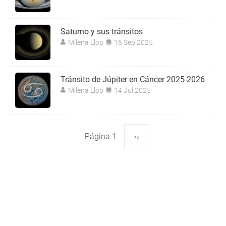
Saturno y sus tránsitos
Milena Llop
16 Sep 2025
Tránsito de Júpiter en Cáncer 2025-2026
Milena Llop
14 Jul 2025
Página 1
Siguiente
››
Paginación
página