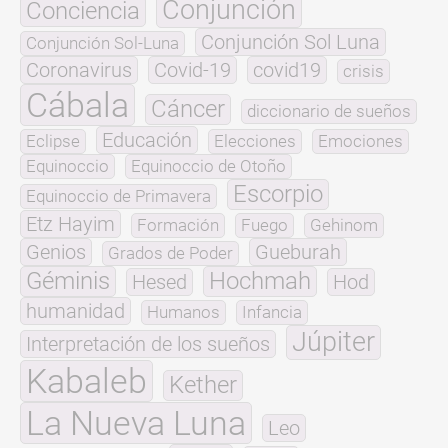
Conjunción
Conciencia
Conjunción Sol Luna
Conjunción Sol-Luna
Coronavirus
Covid-19
covid19
crisis
Cábala
Cáncer
diccionario de sueños
Educación
Eclipse
Elecciones
Emociones
Equinoccio
Equinoccio de Otoño
Escorpio
Equinoccio de Primavera
Etz Hayim
Formación
Fuego
Gehinom
Genios
Gueburah
Grados de Poder
Géminis
Hochmah
Hesed
Hod
humanidad
Humanos
Infancia
Júpiter
Interpretación de los sueños
Kabaleb
Kether
La Nueva Luna
Leo