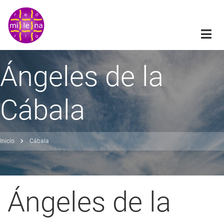
Pasar
al
contenido
principal
Ángeles de la
Cábala
Inicio
Cábala
obrescribir
nlaces
de
Ángeles de la
ayuda
a