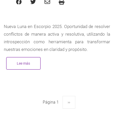
Nueva Luna en Escorpio 2025. Oportunidad de resolver
conflictos de manera activa y resolutiva, utilizando la
introspección como herramienta para transformar
nuestras emociones en claridad y propósito.
Lee más
sobre
Nueva
Luna
en
Escorpio
-
Noviembre
2025
Página 1
Siguiente
››
Paginación