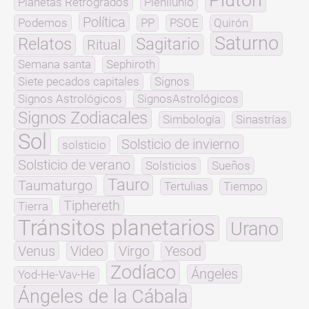
Planetas Retrógrados
Plenilunio
Política
Podemos
PP
PSOE
Quirón
Saturno
Relatos
Sagitario
Ritual
Semana santa
Sephiroth
Siete pecados capitales
Signos
Signos Astrológicos
SignosAstrológicos
Signos Zodiacales
Simbología
Sinastrías
Sol
Solsticio de invierno
solsticio
Solsticio de verano
Solsticios
Sueños
Tauro
Taumaturgo
Tertulias
Tiempo
Tiphereth
Tierra
Tránsitos planetarios
Urano
Venus
Video
Virgo
Yesod
Zodíaco
Ángeles
Yod-He-Vav-He
Ángeles de la Cábala