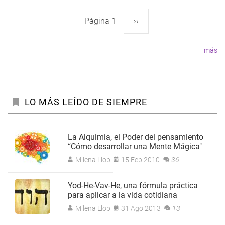
Página 1
Siguiente
››
Paginación
página
más
LO MÁS LEÍDO DE SIEMPRE
La Alquimia, el Poder del pensamiento
“Cómo desarrollar una Mente Mágica"
Milena Llop
15 Feb 2010
36
Yod-He-Vav-He, una fórmula práctica
para aplicar a la vida cotidiana
Milena Llop
31 Ago 2013
13