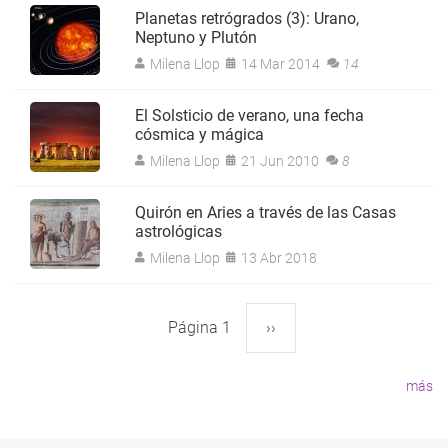
Planetas retrógrados (3): Urano,
Neptuno y Plutón
Milena Llop
14 Mar 2014
14
El Solsticio de verano, una fecha
cósmica y mágica
Milena Llop
21 Jun 2010
8
Quirón en Aries a través de las Casas
astrológicas
Milena Llop
13 Abr 2018
Página 1
Siguiente
››
Paginación
página
más