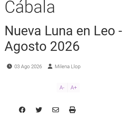
Cábala
a
navegación
Nueva Luna en Leo -
Agosto 2026
03 Ago 2026
Milena Llop
A-
A+