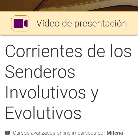
nlaces
de
Vídeo de presentación
ayuda
a
Corrientes de los
a
navegación
Senderos
Involutivos y
Evolutivos
Cursos avanzados
online
impartidos por
Milena