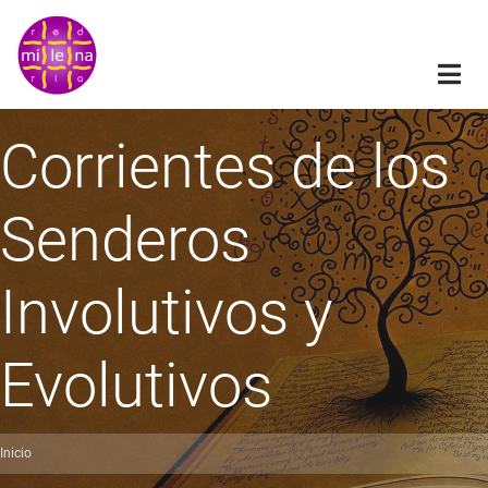
Pasar
al
contenido
principal
Corrientes de los
Senderos
Involutivos y
Evolutivos
Inicio
obrescribir