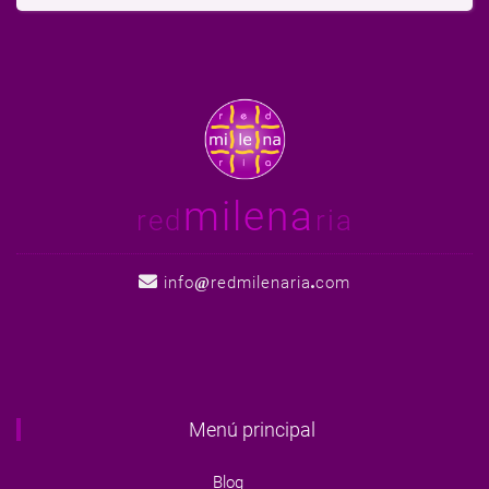
milena
red
ria
info
redmilenaria
com
Menú principal
Blog