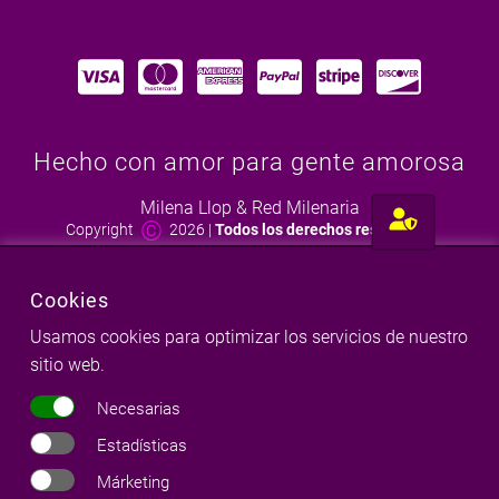
Hecho con amor para gente amorosa
Milena Llop & Red Milenaria
©
Copyright
2026
|
Todos los derechos reservados
Aviso legal
|
Política de cookies
|
Política de privacidad
|
Cookies
Términos y condiciones
Diseño y desarrollo web Drupal Girona
:
Websfera.com
Usamos cookies para optimizar los servicios de nuestro
Seo y posicionamiento web Girona
sitio web.
Necesarias
Estadísticas
Márketing