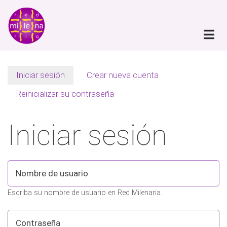
Pasar
al
contenido
principal
Iniciar sesión
(solapa
Crear nueva cuenta
Primary
activa)
Reinicializar su contraseña
tabs
Iniciar sesión
Nombre
de
Escriba su nombre de usuario en Red Milenaria.
usuario
Contraseña