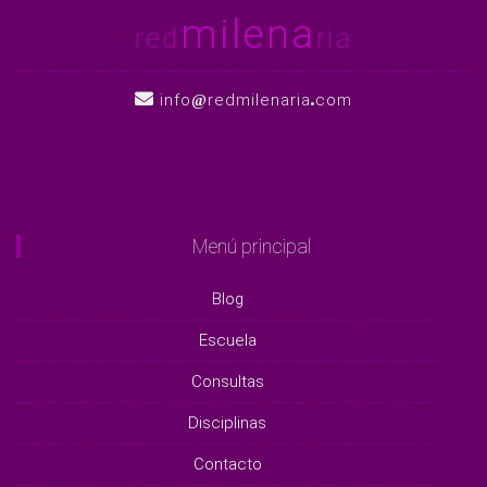
milena
red
ria
info
redmilenaria
com
Menú principal
Blog
Escuela
Consultas
Disciplinas
Contacto