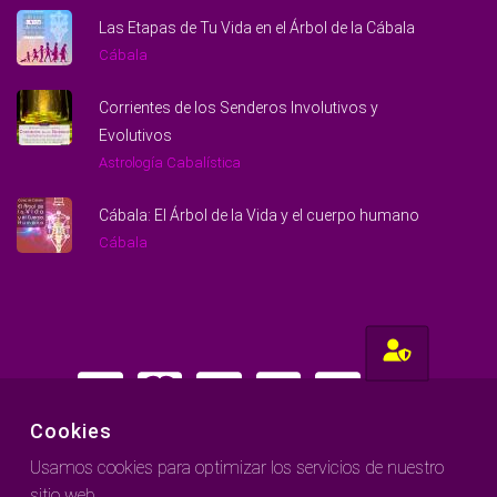
Las Etapas de Tu Vida en el Árbol de la Cábala
Cábala
Corrientes de los Senderos Involutivos y
Evolutivos
Astrología Cabalística
Cábala: El Árbol de la Vida y el cuerpo humano
Cábala
Cookies
Usamos cookies para optimizar los servicios de nuestro
Hecho con amor para gente amorosa
sitio web.