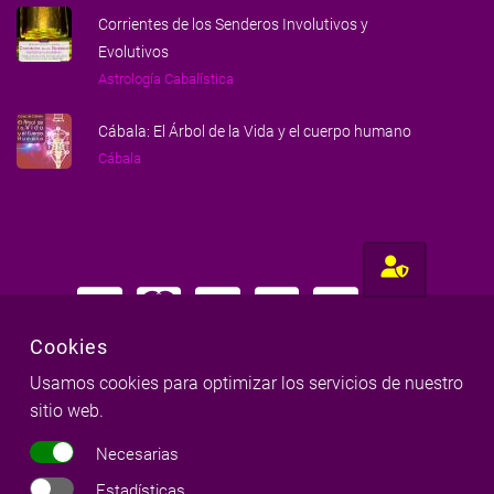
Corrientes de los Senderos Involutivos y
Evolutivos
Astrología Cabalística
Cábala: El Árbol de la Vida y el cuerpo humano
Cábala
Cookies
Usamos cookies para optimizar los servicios de nuestro
Hecho con amor para gente amorosa
sitio web.
Milena Llop & Red Milenaria
©
Necesarias
Copyright
2026
|
Todos los derechos reservados
Estadísticas