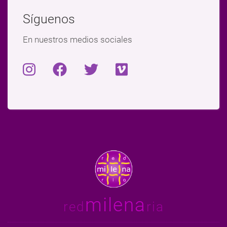
Síguenos
En nuestros medios sociales
milena
red
ria