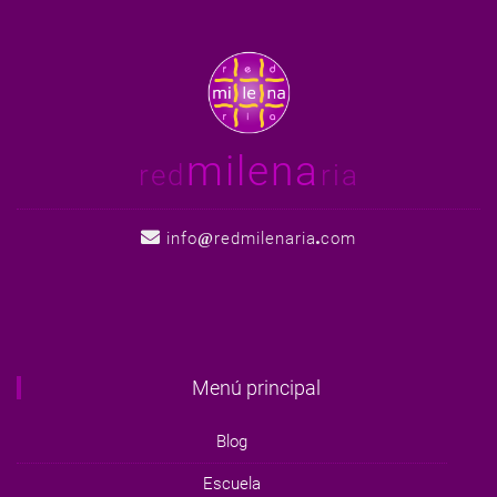
milena
red
ria
info
redmilenaria
com
Menú principal
Blog
Escuela