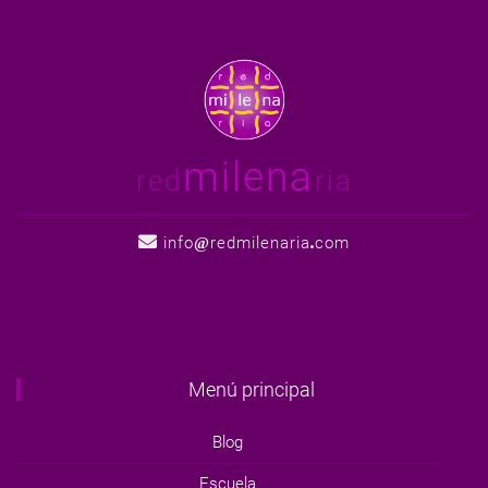
milena
red
ria
info
redmilenaria
com
Menú principal
Blog
Escuela