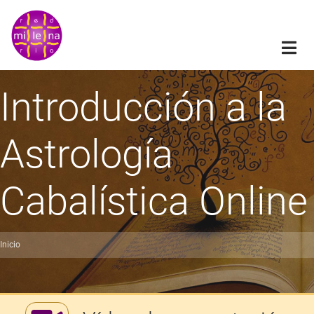
Pasar
al
contenido
principal
Introducción a la
Astrología
Cabalística Online
Inicio
obrescribir
nlaces
de