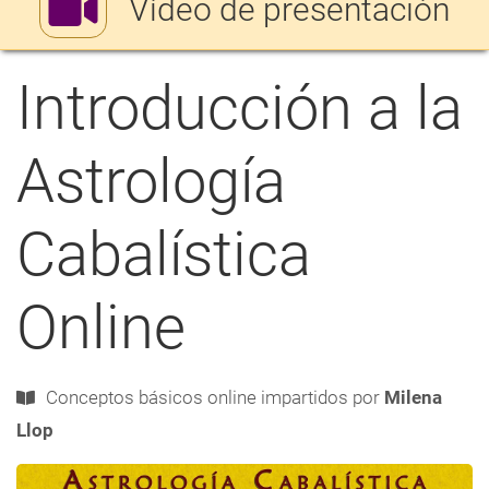
Vídeo de presentación
ayuda
a
Introducción a la
a
navegación
Astrología
Cabalística
Online
Conceptos básicos
online
impartidos por
Milena
Llop