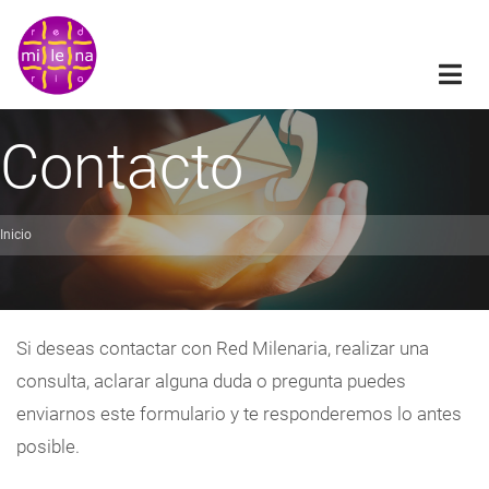
Pasar
al
contenido
principal
Contacto
Inicio
obrescribir
nlaces
de
Si deseas contactar con Red Milenaria, realizar una
ayuda
consulta, aclarar alguna duda o pregunta puedes
a
enviarnos este formulario y te responderemos lo antes
a
posible.