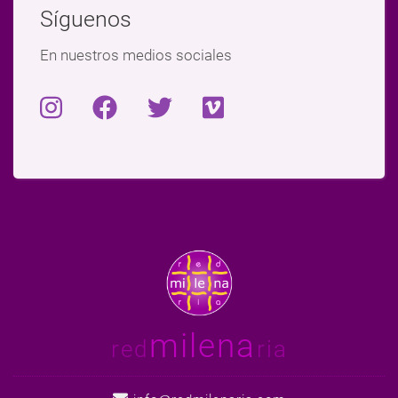
Síguenos
En nuestros medios sociales
milena
red
ria