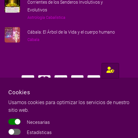
Corrientes de los Senderos Involutivos y
Evolutivos
Astrología Cabalística
Cábala: El Árbol de la Vida y el cuerpo humano
Cábala
Cookies
Usamos cookies para optimizar los servicios de nuestro
Hecho con amor para gente amorosa
sitio web.
Milena Llop & Red Milenaria
©
Necesarias
Copyright
2026
|
Todos los derechos reservados
Estadísticas
Aviso legal
|
Política de cookies
|
Política de privacidad
|