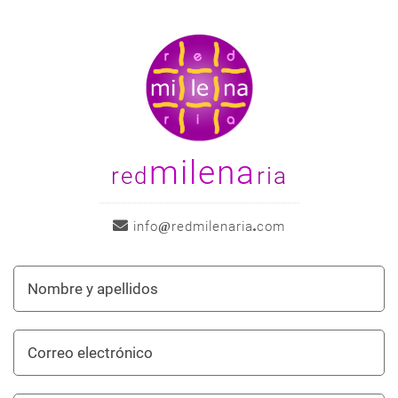
navegación
milena
red
ria
info
redmilenaria
com
Nombre
y
apellidos
Correo
electrónico