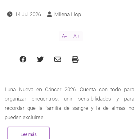
14 Jul 2026
Milena Llop
A-
A+
Luna Nueva en Cáncer 2026. Cuenta con todo para
organizar encuentros, unir sensibilidades y para
recordar que la familia de sangre y la de almas no
pueden excluirse.
Lee más
sobre
Nueva