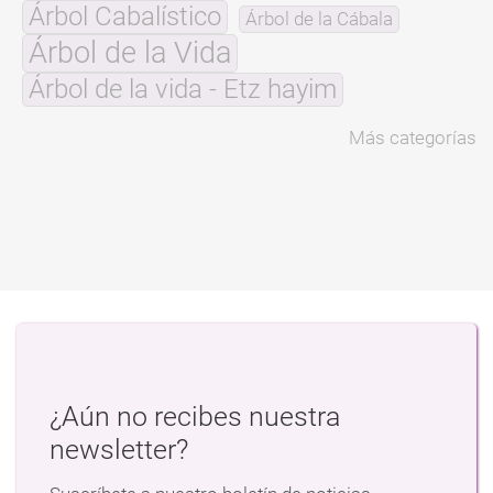
Árbol Cabalístico
Árbol de la Cábala
Árbol de la Vida
Árbol de la vida - Etz hayim
Más categorías
¿Aún no recibes nuestra
newsletter?