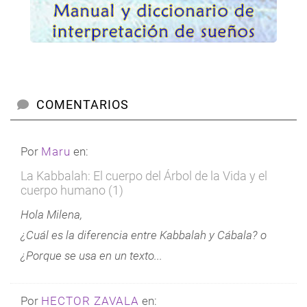
COMENTARIOS
Por
Maru
en:
La Kabbalah: El cuerpo del Árbol de la Vida y el
cuerpo humano (1)
Hola Milena,
¿Cuál es la diferencia entre Kabbalah y Cábala? o
¿Porque se usa en un texto...
Por
HECTOR ZAVALA
en: