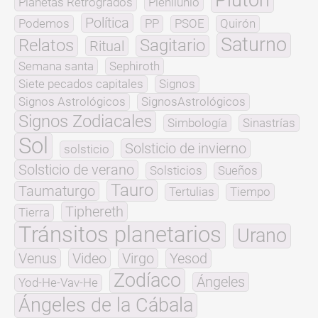
Planetas Retrógrados
Plenilunio
Política
Podemos
PP
PSOE
Quirón
Saturno
Relatos
Sagitario
Ritual
Semana santa
Sephiroth
Siete pecados capitales
Signos
Signos Astrológicos
SignosAstrológicos
Signos Zodiacales
Simbología
Sinastrías
Sol
Solsticio de invierno
solsticio
Solsticio de verano
Solsticios
Sueños
Tauro
Taumaturgo
Tertulias
Tiempo
Tiphereth
Tierra
Tránsitos planetarios
Urano
Venus
Video
Virgo
Yesod
Zodíaco
Ángeles
Yod-He-Vav-He
Ángeles de la Cábala