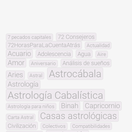
72 Consejeros
7 pecados capitales
72HorasParaLaCuentaAtrás
Actualidad
Acuario
Adolescencia
Agua
Aire
Amor
Análisis de sueños
Aniversario
Astrocábala
Aries
Astral
Astrología
Astrología Cabalística
Binah
Capricornio
Astrología para niños
Casas astrológicas
Carta Astral
Civilización
Colectivos
Compatibilidades