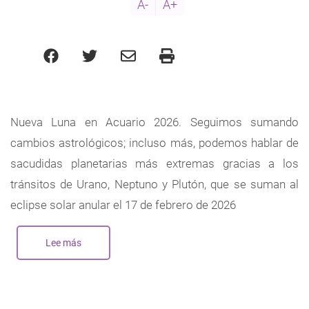
A-
A+
Nueva Luna en Acuario 2026. Seguimos sumando
cambios astrológicos; incluso más, podemos hablar de
sacudidas planetarias más extremas gracias a los
tránsitos de Urano, Neptuno y Plutón, que se suman al
eclipse solar anular el 17 de febrero de 2026
Lee más
sobre
Nueva
Luna
en
Acuario
-
Febrero