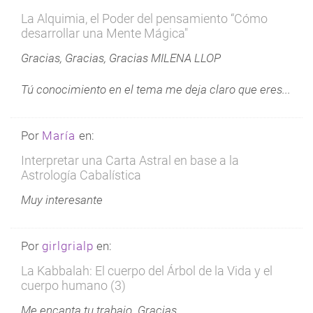
La Alquimia, el Poder del pensamiento “Cómo
desarrollar una Mente Mágica"
Gracias, Gracias, Gracias MILENA LLOP
Tú conocimiento en el tema me deja claro que eres...
Por
María
en:
Interpretar una Carta Astral en base a la
Astrología Cabalística
Muy interesante
Por
girlgrialp
en:
La Kabbalah: El cuerpo del Árbol de la Vida y el
cuerpo humano (3)
Me encanta tu trabajo. Gracias