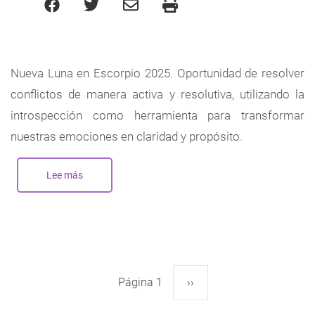
Nueva Luna en Escorpio 2025. Oportunidad de resolver
conflictos de manera activa y resolutiva, utilizando la
introspección como herramienta para transformar
nuestras emociones en claridad y propósito.
Lee más
sobre
Nueva
Luna
en
Escorpio
-
Noviembre
2025
Página 1
Siguiente
››
Paginación