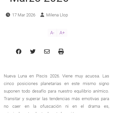
17 Mar 2026
Milena Llop
A-
A+
Nueva Luna en Piscis 2026. Viene muy acuosa. Las
cinco posiciones planetarias en este mismo signo
suponen todo desafío para nuestro equilibrio anímico.
Transitar y superar las tendencias más emotivas para
no caer en la ofuscación ni en el drama es,