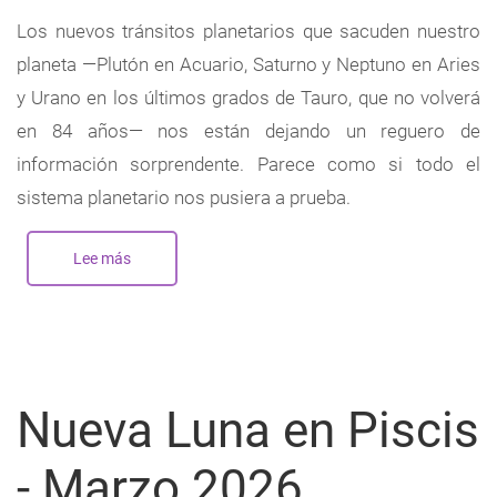
Los nuevos tránsitos planetarios que sacuden nuestro
planeta —Plutón en Acuario, Saturno y Neptuno en Aries
y Urano en los últimos grados de Tauro, que no volverá
en 84 años— nos están dejando un reguero de
información sorprendente. Parece como si todo el
sistema planetario nos pusiera a prueba.
Lee más
sobre
Nueva
Luna
en
Aries
-
Abril
2026
Nueva Luna en Piscis
- Marzo 2026