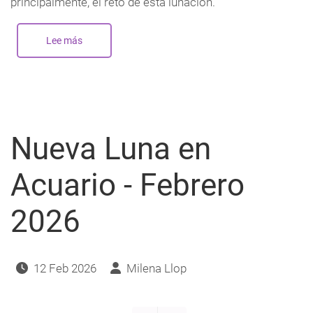
principalmente, el reto de esta lunación.
Lee más
sobre
Nueva
Luna
en
Piscis
-
Marzo
2026
Nueva Luna en
Acuario - Febrero
2026
12 Feb 2026
Milena Llop