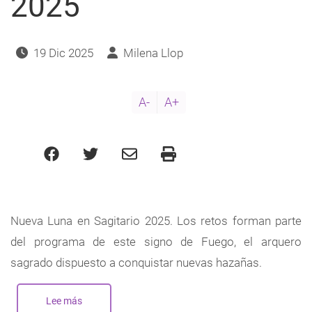
2025
19 Dic 2025
Milena Llop
A-
A+
Nueva Luna en Sagitario 2025. Los retos forman parte
del programa de este signo de Fuego, el arquero
sagrado dispuesto a conquistar nuevas hazañas.
Lee más
sobre
Nueva