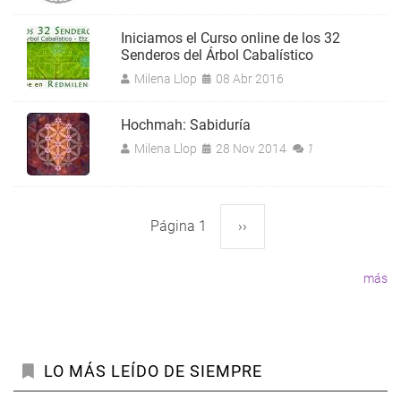
Iniciamos el Curso online de los 32
Senderos del Árbol Cabalístico
Milena Llop
08 Abr 2016
Hochmah: Sabiduría
Milena Llop
28 Nov 2014
1
Página 1
Siguiente
››
Paginación
página
más
LO MÁS LEÍDO DE SIEMPRE