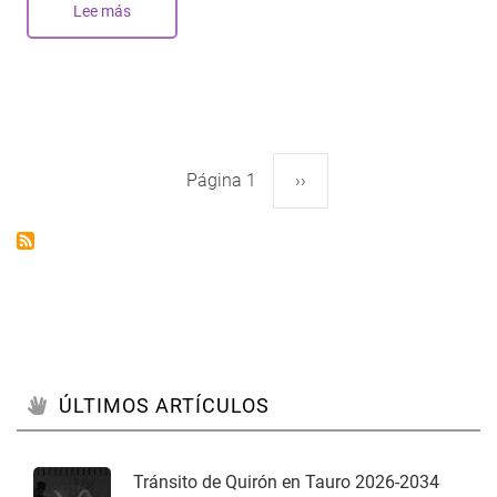
Lee más
sobre
Nueva
Luna
de
Sagitario
-
Diciembre
2020
Página 1
Siguiente
››
Paginación
página
ÚLTIMOS ARTÍCULOS
Tránsito de Quirón en Tauro 2026-2034