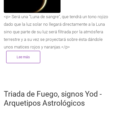
<p> Será una "Luna de sangre", que tendrá un tono rojizo
dado que la luz solar no llegará directamente a la Luna
sino que parte de su luz será filtrada por la atmósfera
terrestre y a su vez se proyectará sobre ésta dándole
unos matices rojos y naranjas.</p>
Lee más
sobre
Eclipse
total
de
Luna,
26
de
mayo
2021:
Apuntes
Triada de Fuego, signos Yod -
en
clave
Astrocabalística
Arquetipos Astrológicos