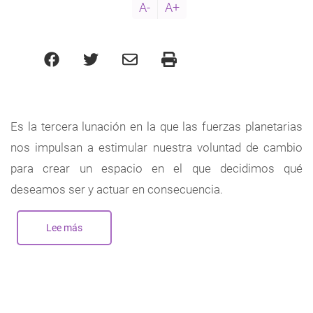
A-
A+
Es la tercera lunación en la que las fuerzas planetarias
nos impulsan a estimular nuestra voluntad de cambio
para crear un espacio en el que decidimos qué
deseamos ser y actuar en consecuencia.
Lee más
sobre
Nueva
Luna
en
Capricornio
-
Enero
2024