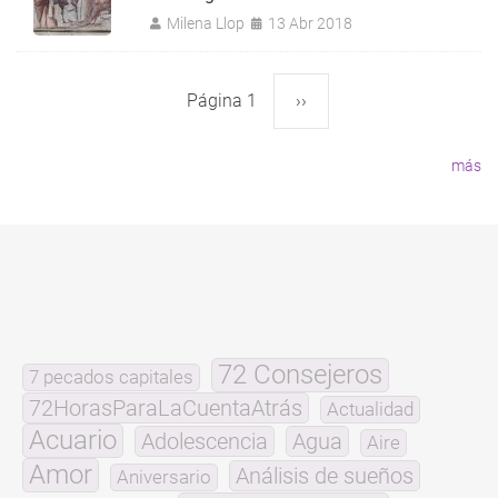
Milena Llop
13 Abr 2018
Página 1
Siguiente
››
Paginación
página
más
72 Consejeros
7 pecados capitales
72HorasParaLaCuentaAtrás
Actualidad
Acuario
Adolescencia
Agua
Aire
Amor
Análisis de sueños
Aniversario