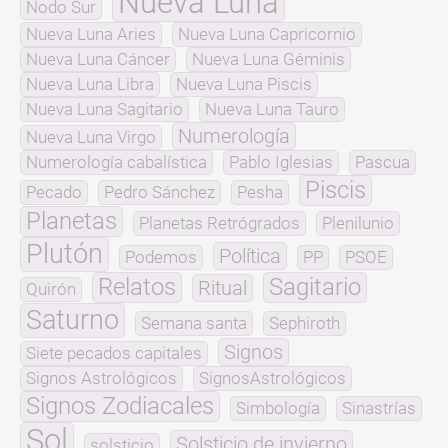
Nueva Luna
Nodo Sur
Nueva Luna Aries
Nueva Luna Capricornio
Nueva Luna Cáncer
Nueva Luna Géminis
Nueva Luna Libra
Nueva Luna Piscis
Nueva Luna Sagitario
Nueva Luna Tauro
Numerología
Nueva Luna Virgo
Numerología cabalística
Pablo Iglesias
Pascua
Piscis
Pecado
Pedro Sánchez
Pesha
Planetas
Planetas Retrógrados
Plenilunio
Plutón
Política
Podemos
PP
PSOE
Relatos
Sagitario
Ritual
Quirón
Saturno
Semana santa
Sephiroth
Signos
Siete pecados capitales
Signos Astrológicos
SignosAstrológicos
Signos Zodiacales
Simbología
Sinastrías
Sol
Solsticio de invierno
solsticio