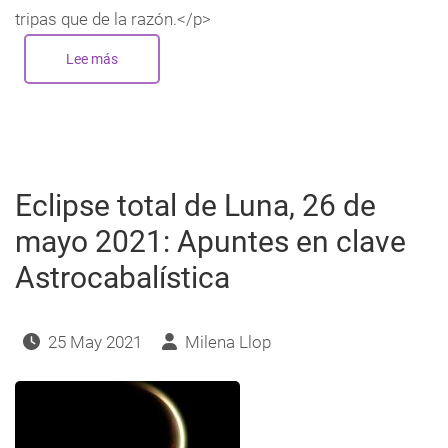
tripas que de la razón.</p>
Lee más
sobre
Nueva
Luna
en
Sagitario
-
Diciembre
2021
Eclipse total de Luna, 26 de
mayo 2021: Apuntes en clave
Astrocabalística
25 May 2021
Milena Llop