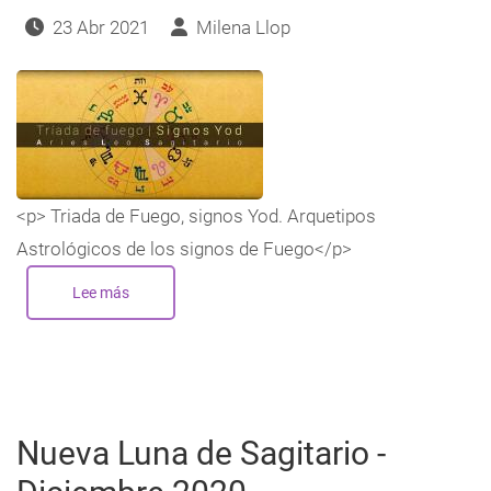
23 Abr 2021
Milena Llop
<p> Triada de Fuego, signos Yod. Arquetipos
Astrológicos de los signos de Fuego</p>
Lee más
sobre
Triada
de
Fuego,
signos
Yod
-
Arquetipos
Astrológicos
Nueva Luna de Sagitario -