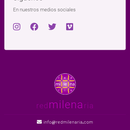
En nuestros medios sociales
milena
red
ria
info
redmilenaria
com