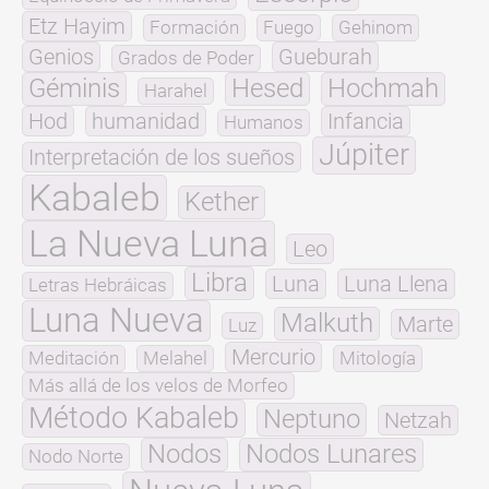
Etz Hayim
Formación
Fuego
Gehinom
Genios
Gueburah
Grados de Poder
Géminis
Hesed
Hochmah
Harahel
Hod
humanidad
Infancia
Humanos
Júpiter
Interpretación de los sueños
Kabaleb
Kether
La Nueva Luna
Leo
Libra
Luna
Luna Llena
Letras Hebráicas
Luna Nueva
Malkuth
Marte
Luz
Mercurio
Meditación
Melahel
Mitología
Más allá de los velos de Morfeo
Método Kabaleb
Neptuno
Netzah
Nodos
Nodos Lunares
Nodo Norte