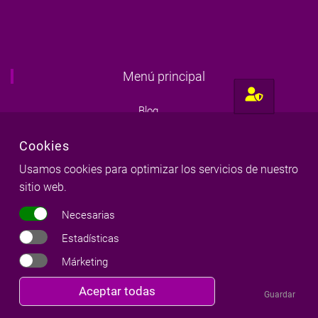
Menú principal
Blog
Escuela
Cookies
Consultas
Usamos cookies para optimizar los servicios de nuestro
sitio web.
Disciplinas
Necesarias
Contacto
Estadísticas
Márketing
Revocar
Aceptar todas
Últimos artículos
Guardar
consentimiento