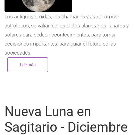
Los antiguos druidas, los chamanes y astrónomos-
astrólogos, se valían de los ciclos planetarios, lunares y
solares para deducir acontecimientos, para tomar
decisiones importantes, para guiar el futuro de las
sociedades.
Lee más
sobre
Luna
Llena
de
15
de
diciembre
de
2024,
un
Nueva Luna en
tándem
Géminis-
Sagitario
Sagitario - Diciembre