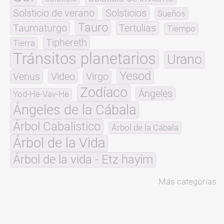
Solsticio de verano
Solsticios
Sueños
Tauro
Taumaturgo
Tertulias
Tiempo
Tiphereth
Tierra
Tránsitos planetarios
Urano
Yesod
Venus
Video
Virgo
Zodíaco
Ángeles
Yod-He-Vav-He
Ángeles de la Cábala
Árbol Cabalístico
Árbol de la Cábala
Árbol de la Vida
Árbol de la vida - Etz hayim
Más categorías