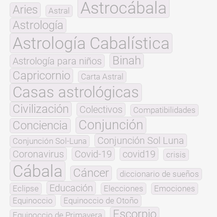
Astrocábala
Aries
Astral
Astrología
Astrología Cabalística
Binah
Astrología para niños
Capricornio
Carta Astral
Casas astrológicas
Civilización
Colectivos
Compatibilidades
Conjunción
Conciencia
Conjunción Sol Luna
Conjunción Sol-Luna
Coronavirus
Covid-19
covid19
crisis
Cábala
Cáncer
diccionario de sueños
Educación
Eclipse
Elecciones
Emociones
Equinoccio
Equinoccio de Otoño
Escorpio
Equinoccio de Primavera