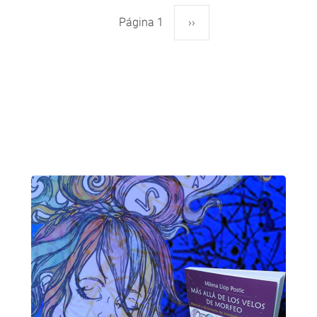
Página 1
Siguiente
››
Paginación
página