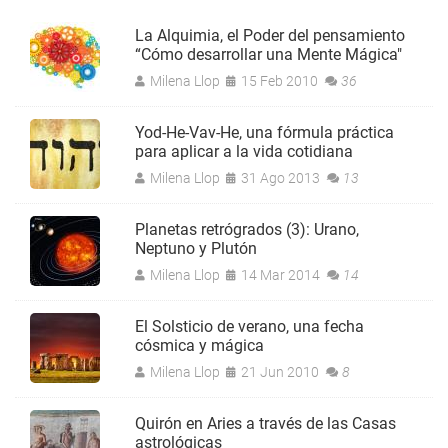
La Alquimia, el Poder del pensamiento
“Cómo desarrollar una Mente Mágica"
Milena Llop
15 Feb 2010
36
Yod-He-Vav-He, una fórmula práctica
para aplicar a la vida cotidiana
Milena Llop
31 Ago 2013
13
Planetas retrógrados (3): Urano,
Neptuno y Plutón
Milena Llop
14 Mar 2014
14
El Solsticio de verano, una fecha
cósmica y mágica
Milena Llop
21 Jun 2010
8
Quirón en Aries a través de las Casas
astrológicas