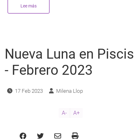
Lee más
sobre
Tránsito
de
Saturno
en
Piscis
(1)
Nueva Luna en Piscis
- Febrero 2023
17 Feb 2023
Milena Llop
A-
A+