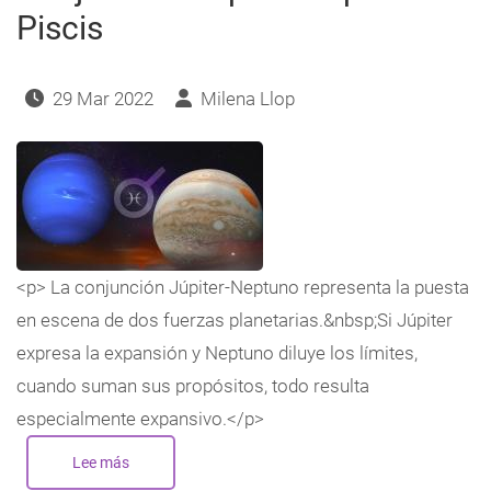
Piscis
29 Mar 2022
Milena Llop
<p> La conjunción Júpiter-Neptuno representa la puesta
en escena de dos fuerzas planetarias.&nbsp;Si Júpiter
expresa la expansión y Neptuno diluye los límites,
cuando suman sus propósitos, todo resulta
especialmente expansivo.</p>
Lee más
sobre
Conjunción