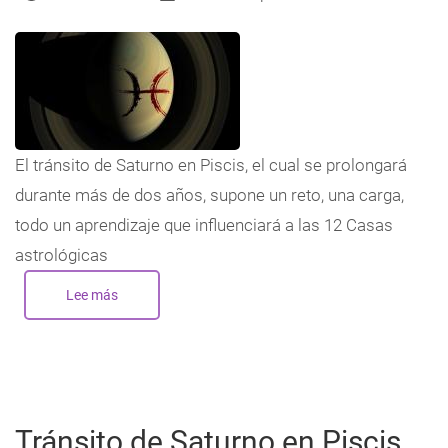
El tránsito de Saturno en Piscis, el cual se prolongará
durante más de dos años, supone un reto, una carga,
todo un aprendizaje que influenciará a las 12 Casas
astrológicas
Lee más
sobre
Tránsito
de
Saturno
en
Piscis
(3):
En
las
12
Tránsito de Saturno en Piscis
Casas