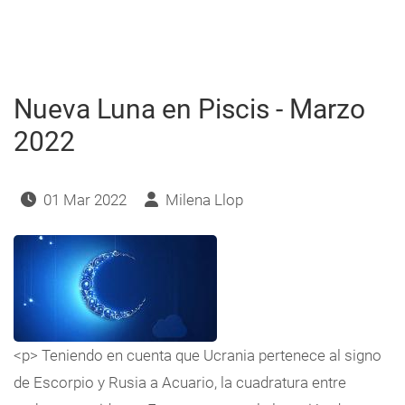
Júpiter-
Neptuno
en
Piscis
Nueva Luna en Piscis - Marzo
2022
01 Mar 2022
Milena Llop
<p> Teniendo en cuenta que Ucrania pertenece al signo
de Escorpio y Rusia a Acuario, la cuadratura entre