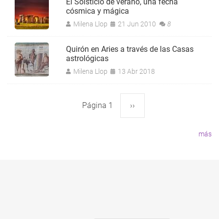
El Solsticio de verano, una fecha
cósmica y mágica
Milena Llop
21 Jun 2010
8
Quirón en Aries a través de las Casas
astrológicas
Milena Llop
13 Abr 2018
Página 1
Siguiente
››
Paginación
página
más