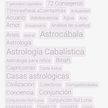
72 Consejeros
7 pecados capitales
72HorasParaLaCuentaAtrás
Actualidad
Acuario
Adolescencia
Agua
Aire
Amor
Análisis de sueños
Aniversario
Astrocábala
Aries
Astral
Astrología
Astrología Cabalística
Binah
Astrología para niños
Capricornio
Carta Astral
Casas astrológicas
Civilización
Colectivos
Compatibilidades
Conjunción
Conciencia
Conjunción Sol Luna
Conjunción Sol-Luna
Coronavirus
Covid-19
covid19
crisis