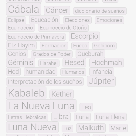
Cábala
Cáncer
diccionario de sueños
Educación
Eclipse
Elecciones
Emociones
Equinoccio
Equinoccio de Otoño
Escorpio
Equinoccio de Primavera
Etz Hayim
Formación
Fuego
Gehinom
Genios
Gueburah
Grados de Poder
Géminis
Hesed
Hochmah
Harahel
Hod
humanidad
Infancia
Humanos
Júpiter
Interpretación de los sueños
Kabaleb
Kether
La Nueva Luna
Leo
Libra
Luna
Luna Llena
Letras Hebráicas
Luna Nueva
Malkuth
Marte
Luz