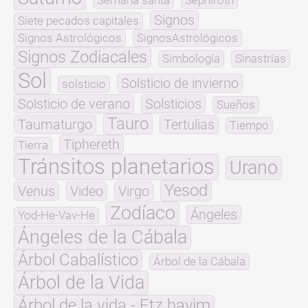
Semana santa
Sephiroth
Signos
Siete pecados capitales
Signos Astrológicos
SignosAstrológicos
Signos Zodiacales
Simbología
Sinastrías
Sol
Solsticio de invierno
solsticio
Solsticio de verano
Solsticios
Sueños
Tauro
Taumaturgo
Tertulias
Tiempo
Tiphereth
Tierra
Tránsitos planetarios
Urano
Yesod
Venus
Video
Virgo
Zodíaco
Ángeles
Yod-He-Vav-He
Ángeles de la Cábala
Árbol Cabalístico
Árbol de la Cábala
Árbol de la Vida
Árbol de la vida - Etz hayim