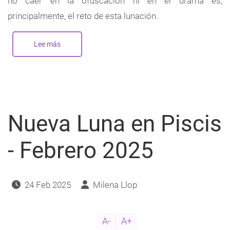
no caer en la ofuscación ni en el drama es,
principalmente, el reto de esta lunación.
Lee más
sobre
Nueva
Luna
en
Piscis
-
Marzo
2026
Nueva Luna en Piscis
- Febrero 2025
24 Feb 2025
Milena Llop
A-
A+