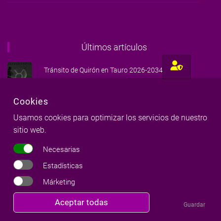
Últimos artículos
Tránsito de Quirón en Tauro 2026-2034
Por
Milena Llop
-
03 Ago 2026
Cookies
Tránsito de Júpiter en Leo 2026-2027 (1)
Usamos cookies para optimizar los servicios de nuestro
Por
Milena Llop
-
17 Jul 2026
sitio web.
Tránsito de Saturno en Aries - 2025-2028
Necesarias
Por
Milena Llop
-
17 Sep 2025
Estadísticas
Márketing
Revocar
Aceptar todas
Guardar
consentimiento
Cursos