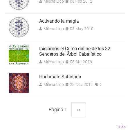
Milena Llop
06 Feb 2012
Activando la magia
Milena Llop
08 May 2010
Iniciamos el Curso online de los 32
Senderos del Árbol Cabalístico
Milena Llop
08 Abr 2016
Hochmah: Sabiduría
Milena Llop
28 Nov 2014
1
Página 1
Siguiente
››
Paginación
página
más