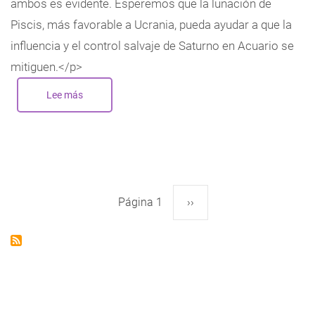
ambos es evidente. Esperemos que la lunación de
Piscis, más favorable a Ucrania, pueda ayudar a que la
influencia y el control salvaje de Saturno en Acuario se
mitiguen.</p>
Lee más
sobre
Nueva
Luna
en
Piscis
-
Marzo
2022
Página 1
Siguiente
››
Paginación
página