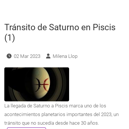
en
Piscis
(2)
Tránsito de Saturno en Piscis
(1)
02 Mar 2023
Milena Llop
La llegada de Saturno a Piscis marca uno de los
acontecimientos planetarios importantes del 2023, un
tránsito que no sucedía desde hace 30 años.