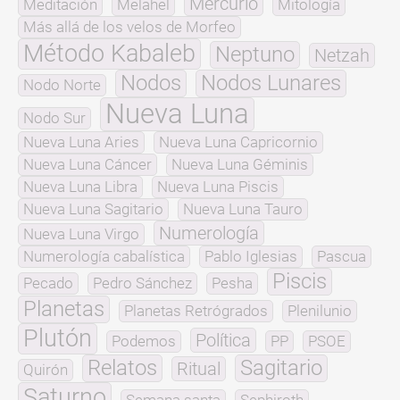
Mercurio
Meditación
Melahel
Mitología
Más allá de los velos de Morfeo
Método Kabaleb
Neptuno
Netzah
Nodos
Nodos Lunares
Nodo Norte
Nueva Luna
Nodo Sur
Nueva Luna Aries
Nueva Luna Capricornio
Nueva Luna Cáncer
Nueva Luna Géminis
Nueva Luna Libra
Nueva Luna Piscis
Nueva Luna Sagitario
Nueva Luna Tauro
Numerología
Nueva Luna Virgo
Numerología cabalística
Pablo Iglesias
Pascua
Piscis
Pecado
Pedro Sánchez
Pesha
Planetas
Planetas Retrógrados
Plenilunio
Plutón
Política
Podemos
PP
PSOE
Relatos
Sagitario
Ritual
Quirón
Saturno