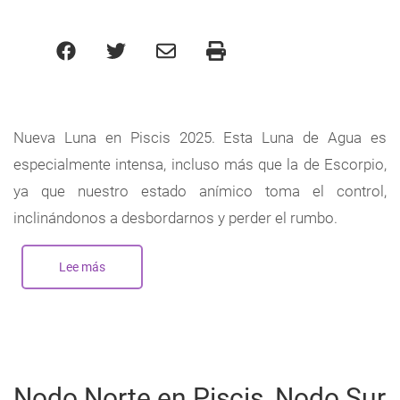
Nueva Luna en Piscis 2025. Esta Luna de Agua es
especialmente intensa, incluso más que la de Escorpio,
ya que nuestro estado anímico toma el control,
inclinándonos a desbordarnos y perder el rumbo.
Lee más
sobre
Nueva
Luna
en
Piscis
-
Febrero
2025
Nodo Norte en Piscis, Nodo Sur