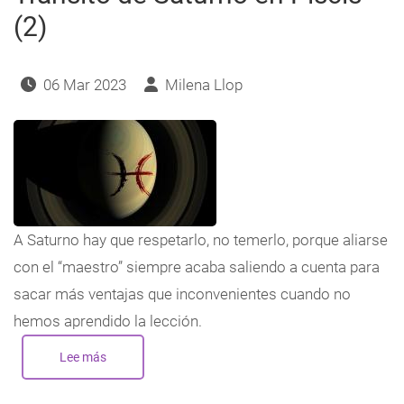
(2)
06 Mar 2023
Milena Llop
A Saturno hay que respetarlo, no temerlo, porque aliarse
con el “maestro” siempre acaba saliendo a cuenta para
sacar más ventajas que inconvenientes cuando no
hemos aprendido la lección.
Lee más
sobre
Tránsito
de
Saturno