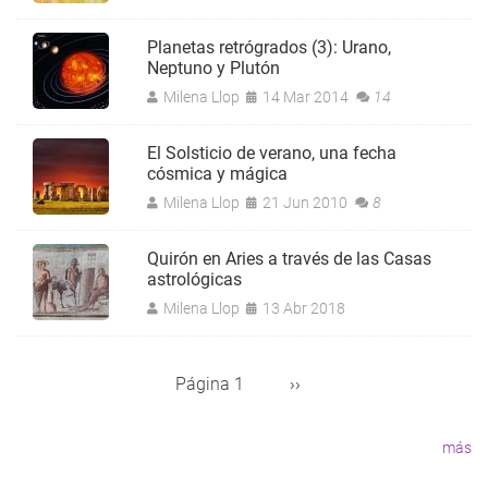
Planetas retrógrados (3): Urano,
Neptuno y Plutón
Milena Llop
14 Mar 2014
14
El Solsticio de verano, una fecha
cósmica y mágica
Milena Llop
21 Jun 2010
8
Quirón en Aries a través de las Casas
astrológicas
Milena Llop
13 Abr 2018
Página 1
Siguiente
››
Paginación
página
más