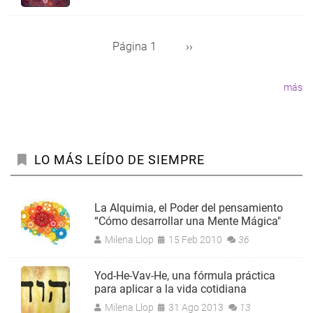
Página 1
Siguiente
››
Paginación
página
más
LO MÁS LEÍDO DE SIEMPRE
La Alquimia, el Poder del pensamiento
“Cómo desarrollar una Mente Mágica"
Milena Llop
15 Feb 2010
36
Yod-He-Vav-He, una fórmula práctica
para aplicar a la vida cotidiana
Milena Llop
31 Ago 2013
13