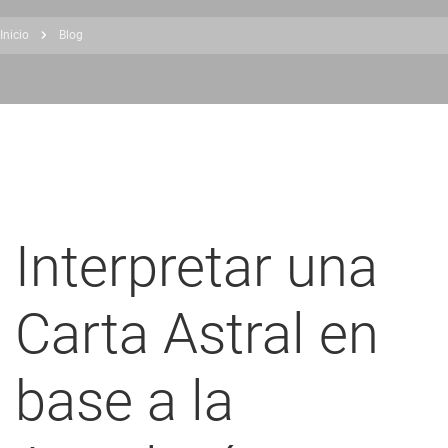
Inicio
Blog
obrescribir
nlaces
de
ayuda
a
a
Interpretar una
navegación
Carta Astral en
base a la