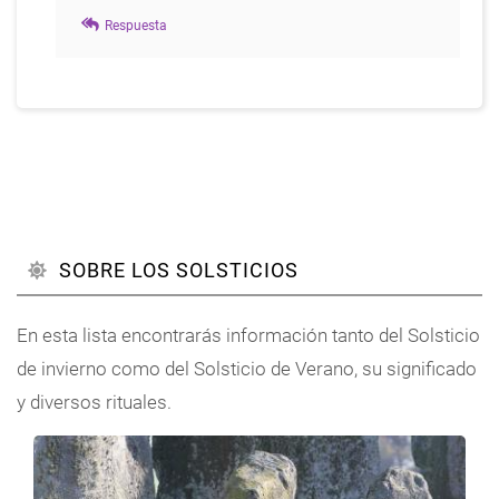
En
Respuesta
respuesta
a
Muy
interesante
por
María
SOBRE LOS SOLSTICIOS
En esta lista encontrarás información tanto del Solsticio
de invierno como del Solsticio de Verano, su significado
y diversos rituales.