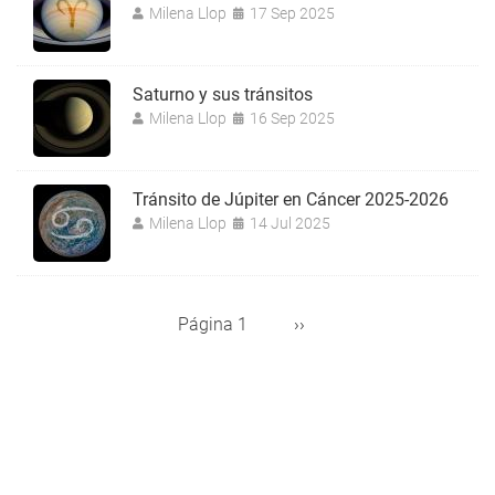
Milena Llop
17 Sep 2025
Saturno y sus tránsitos
Milena Llop
16 Sep 2025
Tránsito de Júpiter en Cáncer 2025-2026
Milena Llop
14 Jul 2025
Página 1
Siguiente
››
Paginación
página