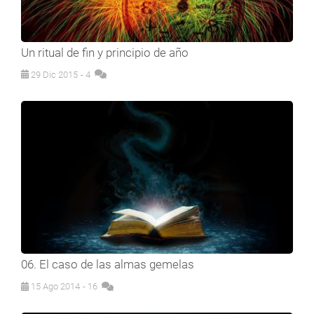
Un ritual de fin y principio de año
29 Dic 2015
- 4
06. El caso de las almas gemelas
15 Ago 2014
- 16