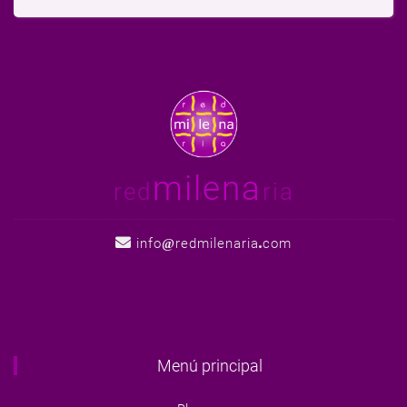
milena
red
ria
info
redmilenaria
com
Menú principal