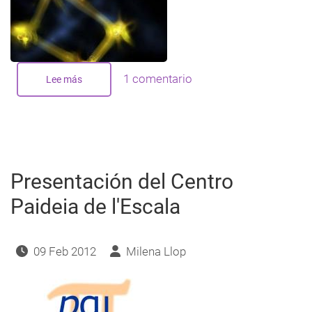
1 comentario
Lee más
sobre
Ciencia
y
conciencia,
cada
día
más
cerca
Presentación del Centro
Paideia de l'Escala
09 Feb 2012
Milena Llop