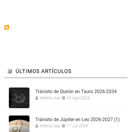
haciendo
cábalas
ÚLTIMOS ARTÍCULOS
Tránsito de Quirón en Tauro 2026-2034
Milena Llop
03 Ago 2026
Tránsito de Júpiter en Leo 2026-2027 (1)
Milena Llop
17 Jul 2026