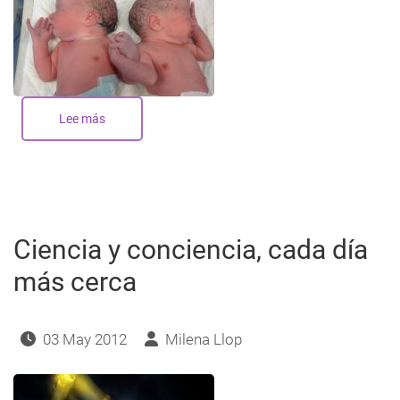
Lee más
sobre
La
Conexión
en
el
arte
de
amar
Ciencia y conciencia, cada día
más cerca
03 May 2012
Milena Llop