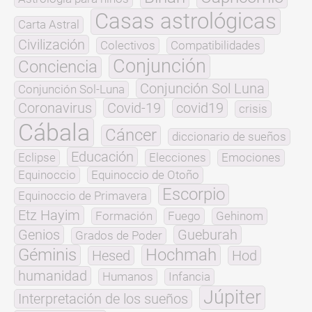
Casas astrológicas
Carta Astral
Civilización
Colectivos
Compatibilidades
Conjunción
Conciencia
Conjunción Sol Luna
Conjunción Sol-Luna
Coronavirus
Covid-19
covid19
crisis
Cábala
Cáncer
diccionario de sueños
Educación
Eclipse
Elecciones
Emociones
Equinoccio
Equinoccio de Otoño
Escorpio
Equinoccio de Primavera
Etz Hayim
Formación
Fuego
Gehinom
Genios
Gueburah
Grados de Poder
Géminis
Hochmah
Hesed
Hod
humanidad
Humanos
Infancia
Júpiter
Interpretación de los sueños