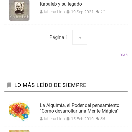
Kabaleb y su legado
Milena Llop
19 Sep 2021
11
Página 1
Siguiente
››
Paginación
página
más
LO MÁS LEÍDO DE SIEMPRE
La Alquimia, el Poder del pensamiento
“Cómo desarrollar una Mente Mágica"
Milena Llop
15 Feb 2010
36