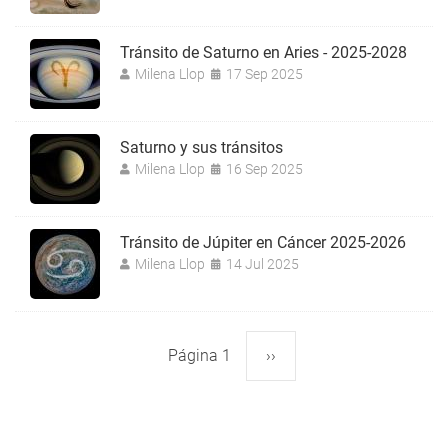
Tránsito de Saturno en Aries - 2025-2028
Milena Llop
17 Sep 2025
Saturno y sus tránsitos
Milena Llop
16 Sep 2025
Tránsito de Júpiter en Cáncer 2025-2026
Milena Llop
14 Jul 2025
Página 1
Siguiente
››
Paginación
página