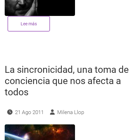
Lee más
sobre
La
vida
de
un
Genio
-
Steve
Jobs
La sincronicidad, una toma de
conciencia que nos afecta a
todos
21 Ago 2011
Milena Llop