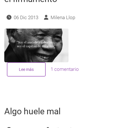
navegación
06 Dic 2013
Milena Llop
1 comentario
Lee más
sobre
Madiba,
una
Nueva
Estrella
en
el
firmamento
Algo huele mal