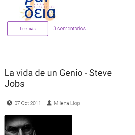
3 comentarios
Lee más
sobre
Presentación
del
Centro
Paideia
de
l'Escala
La vida de un Genio - Steve
Jobs
07 Oct 2011
Milena Llop