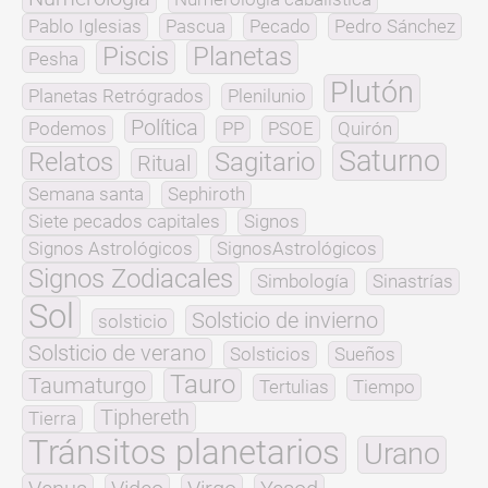
Pablo Iglesias
Pascua
Pecado
Pedro Sánchez
Piscis
Planetas
Pesha
Plutón
Planetas Retrógrados
Plenilunio
Política
Podemos
PP
PSOE
Quirón
Saturno
Relatos
Sagitario
Ritual
Semana santa
Sephiroth
Siete pecados capitales
Signos
Signos Astrológicos
SignosAstrológicos
Signos Zodiacales
Simbología
Sinastrías
Sol
Solsticio de invierno
solsticio
Solsticio de verano
Solsticios
Sueños
Tauro
Taumaturgo
Tertulias
Tiempo
Tiphereth
Tierra
Tránsitos planetarios
Urano