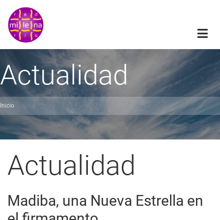
Pasar
al
contenido
principal
Actualidad
Inicio
obrescribir
nlaces
de
Actualidad
ayuda
a
Madiba, una Nueva Estrella en
a
el firmamento