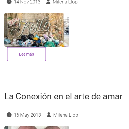
14 Nov 2013
Milena Llop
Lee más
sobre
Algo
huele
mal
La Conexión en el arte de amar
16 May 2013
Milena Llop