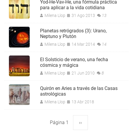
Yod-He-Vav-He, una fórmula práctica
para aplicar a la vida cotidiana
Milena Llop
31 Ago 2013
13
Planetas retrógrados (3): Urano,
Neptuno y Plutón
Milena Llop
14 Mar 2014
14
El Solsticio de verano, una fecha
cósmica y mágica
Milena Llop
21 Jun 2010
8
Quirón en Aries a través de las Casas
astrológicas
Milena Llop
13 Abr 2018
Página 1
Siguiente
››
Paginación