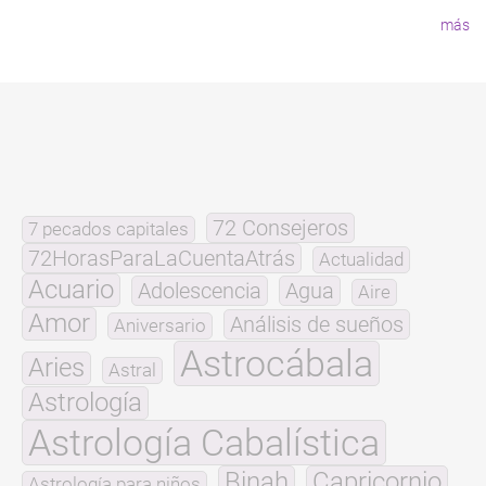
página
más
72 Consejeros
7 pecados capitales
72HorasParaLaCuentaAtrás
Actualidad
Acuario
Adolescencia
Agua
Aire
Amor
Análisis de sueños
Aniversario
Astrocábala
Aries
Astral
Astrología
Astrología Cabalística
Binah
Capricornio
Astrología para niños