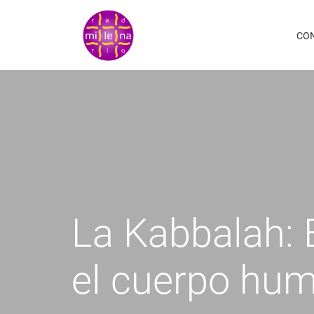
Pasar
al
CO
contenido
principal
La Kabbalah: E
el cuerpo hum