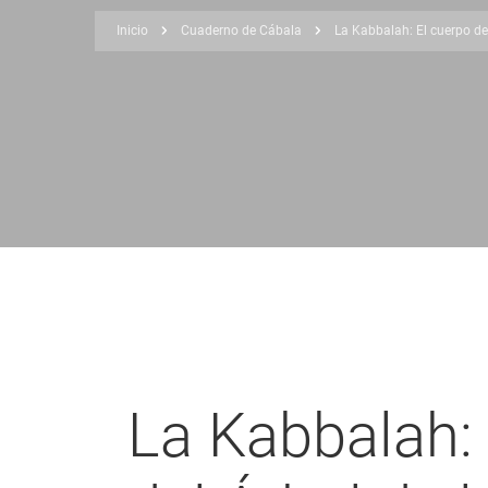
Inicio
Cuaderno de Cábala
La Kabbalah: El cuerpo de
Sobrescribir
enlaces
de
ayuda
a
la
navegación
La Kabbalah: 