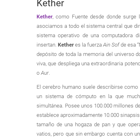
Kether
Kether
, como Fuente desde donde surge la
asociamos a todo el sistema central que diri
sistema operativo de una computadora dir
insertan.
Kether
es la fuerza
Ain Sof
de esa “
depósito de toda la memoria del universo 
viva, que despliega una extraordinaria pote
o
Aur
.
El cerebro humano suele describirse como u
un sistema de cómputo en la que mucha
simultánea. Posee unos 100.000 millones d
establece aproximadamente 10.000 sinapsis 
tamaño de una hogaza de pan y que oper
vatios, pero que sin embargo cuenta con un