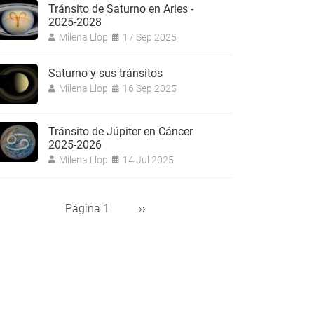
Tránsito de Saturno en Aries -
2025-2028
Milena Llop
17 Sep 2025
Saturno y sus tránsitos
Milena Llop
16 Sep 2025
Tránsito de Júpiter en Cáncer
2025-2026
Milena Llop
14 Jul 2025
Página 1
Siguiente
››
aginación
página