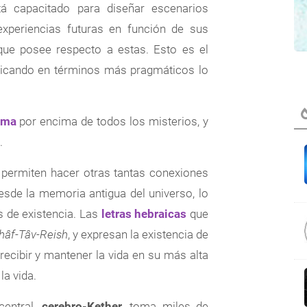
 capacitado para diseñar escenarios
experiencias futuras en función de sus
que posee respecto a estas. Esto es el
licando en términos más pragmáticos lo
ema
por encima de todos los misterios, y
.
permiten hacer otras tantas conexiones
esde la memoria antigua del universo, lo
as de existencia. Las
letras hebraicas
que
hâf-Tâv-Reish
, y expresan la existencia de
ecibir y mantener la vida en su más alta
la vida.
central,
cerebro-Kether
, toma miles de