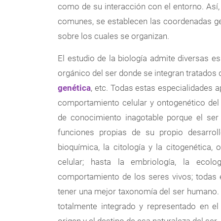
como de su interacción con el entorno. Así
comunes, se establecen las coordenadas gene
sobre los cuales se organizan.
El estudio de la biología admite diversas e
orgánico del ser donde se integran tratados
genética
, etc. Todas estas especialidades
comportamiento celular y ontogenético del 
de conocimiento inagotable porque el se
funciones propias de su propio desarrol
bioquímica, la citología y la citogenética, 
celular; hasta la embriología, la ecolo
comportamiento de los seres vivos; todas 
tener una mejor taxonomía del ser humano. 
totalmente integrado y representado en e
origen y el destino de esa naturaleza del ser.