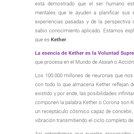
está demostrado que el ser humano está
mentales que le ayuden a planificar sus 
experiencias pasadas y de la perspectiva 
sabio conocimiento aplicado. Estamos exp
que es
Kether
.
La esencia de Kether es la Voluntad Supr
que procesa en el Mundo de
Assiah
o Acción
Los 100.000 millones de neuronas que nos 
con todo lo que almacena Kether reflejan d
existido y por ende, las posibilidades infinit
componen la palabra Kether o Corona son
K
un receptáculo cósmico capaz de concebir, r
vibración transmitiendo el ciclo completo de 
Así entendemos que nuestro procesador 