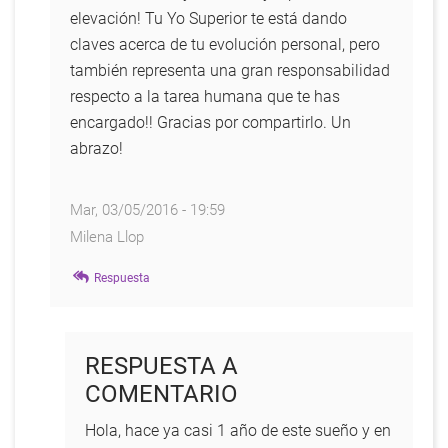
elevación! Tu Yo Superior te está dando
claves acerca de tu evolución personal, pero
también representa una gran responsabilidad
respecto a la tarea humana que te has
encargado!! Gracias por compartirlo. Un
abrazo!
Mar, 03/05/2016 - 19:59
Milena Llop
En
Respuesta
respuesta
a
TESTOMONIO
RESPUESTA A
por
COMENTARIO
OMAR
BALAM
Hola, hace ya casi 1 año de este sueño y en