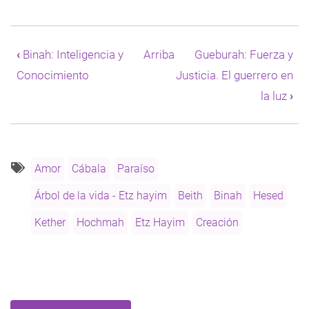
Enlaces
transversales
‹
Binah: Inteligencia y
Arriba
Gueburah: Fuerza y
de
Conocimiento
Justicia. El guerrero en
Book
para
la luz
›
Hesed:
Clemencia
y
bondad
Amor
Cábala
Paraíso
Árbol de la vida - Etz hayim
Beith
Binah
Hesed
Kether
Hochmah
Etz Hayim
Creación