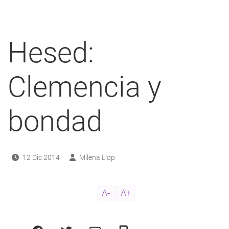
a
navegación
Hesed:
Clemencia y
bondad
12 Dic 2014
Milena Llop
A-
A+