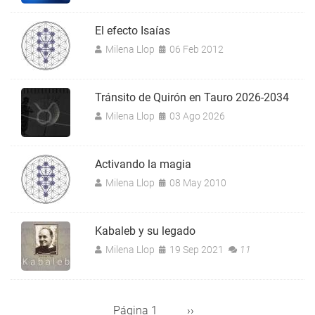
El efecto Isaías
Milena Llop
06 Feb 2012
Tránsito de Quirón en Tauro 2026-2034
Milena Llop
03 Ago 2026
Activando la magia
Milena Llop
08 May 2010
Kabaleb y su legado
Milena Llop
19 Sep 2021
11
Página 1
Siguiente
››