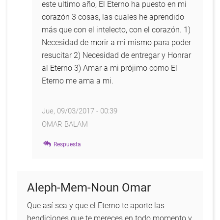
este ultimo año, El Eterno ha puesto en mi
corazón 3 cosas, las cuales he aprendido
más que con el intelecto, con el corazón. 1)
Necesidad de morir a mi mismo para poder
resucitar 2) Necesidad de entregar y Honrar
al Eterno 3) Amar a mi prójimo como El
Eterno me ama a mi.
Jue, 09/03/2017 - 00:39
OMAR BALAM
En
Respuesta
respuesta
a
Vaya
Aleph-Mem-Noun Omar
suerte
de
Que así sea y que el Eterno te aporte las
sueño
bendiciones que te mereces en todo momento y