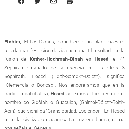
Elohim
, El-Los-Dioses, concibieron un plan maestro
para la manifestación de vida humana. El resultado de la
fusión de
Kether-Hochmah-Binah
es
Hesed
, el 4º
Sephirah emanado de la esencia de los otros 3
Sephiroth. Hesed (Heith-Sâmekh-Dâleth), significa
"Clemencia o Bondad". Nos encontramos que en la
tradición cabalística,
Hesed
se expresa también con el
nombre de G'dôlah o Guedulah, (Ghîmel-Dâleth-Beith-
Aeïn), que significa "Grandiosidad, Esplendor". En Hesed
nace la civilización adámica.La Luz era buena, como
nos señala el Génesis.