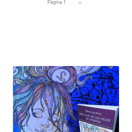
Página 1
Siguiente
››
Paginación
página