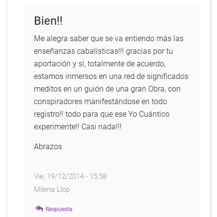
Bien!!
Me alegra saber que se va entiendo más las
enseñanzas cabalísticas!!! gracias por tu
aportación y sí, totalmente de acuerdo,
estamos inmersos en una red de significados
meditos en un guión de una gran Obra, con
conspiradores manifestándose en todo
registro!! todo para que ese Yo Cuántico
experimente!! Casi nada!!!
Abrazos
Vie, 19/12/2014 - 15:58
Milena Llop
En
Respuesta
respuesta