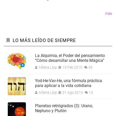
Paginación
página
más
LO MÁS LEÍDO DE SIEMPRE
La Alquimia, el Poder del pensamiento
“Cómo desarrollar una Mente Mágica"
Milena Llop
15 Feb 2010
36
Yod-He-Vav-He, una fórmula práctica
para aplicar a la vida cotidiana
Milena Llop
31 Ago 2013
13
Planetas retrógrados (3): Urano,
Neptuno y Plutón