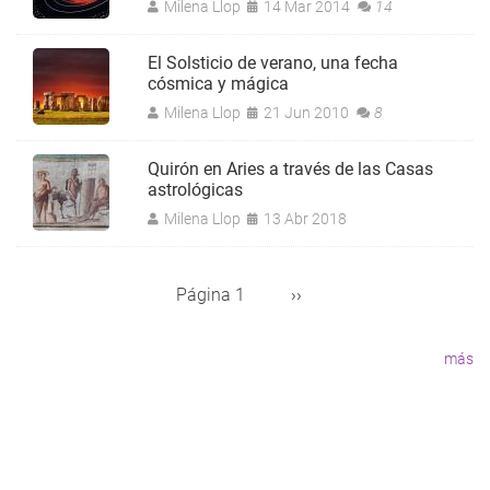
Milena Llop
14 Mar 2014
14
El Solsticio de verano, una fecha
cósmica y mágica
Milena Llop
21 Jun 2010
8
Quirón en Aries a través de las Casas
astrológicas
Milena Llop
13 Abr 2018
Página 1
Siguiente
››
Paginación
página
más