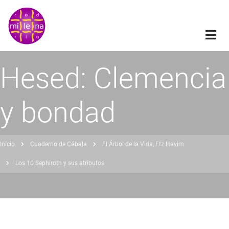
Pasar
al
contenido
principal
Hesed: Clemencia
y bondad
Inicio
Cuaderno de Cábala
El Árbol de la Vida, Etz Hayim
obrescribir
Los 10 Sephiroth y sus atributos
nlaces
de
ayuda
a