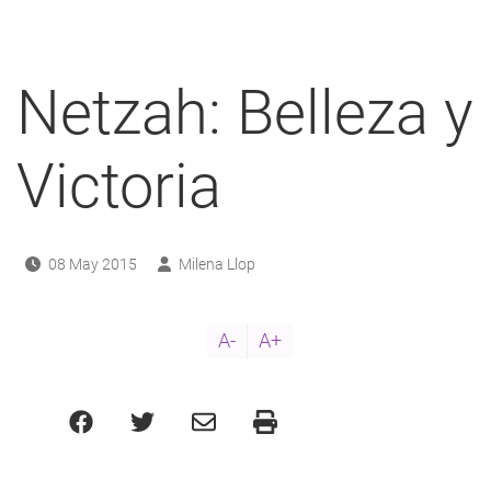
a
navegación
Netzah: Belleza y
Victoria
08 May 2015
Milena Llop
A-
A+