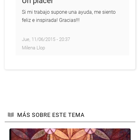
Un placer
Si mi trabajo supone una ayuda, me siento
feliz e inspirada! Gracias!!!
Jue, 11/06/2015 - 20:37
Milena Llop
En
respuesta
a
Por
lo
que
voy
MÁS SOBRE ESTE TEMA
descubriendo
y
por