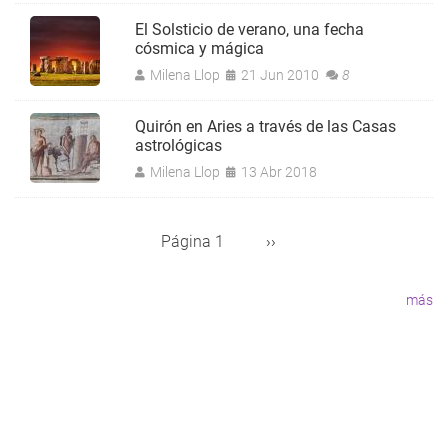
El Solsticio de verano, una fecha
cósmica y mágica
Milena Llop
21 Jun 2010
8
Quirón en Aries a través de las Casas
astrológicas
Milena Llop
13 Abr 2018
Página 1
Siguiente
››
Paginación
página
más