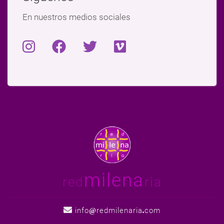
En nuestros medios sociales
milena
red
ria
info
redmilenaria
com