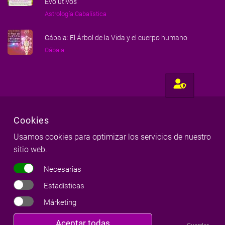
Evolutivos
Astrología Cabalística
Cábala: El Árbol de la Vida y el cuerpo humano
Cábala
Cookies
Usamos cookies para optimizar los servicios de nuestro
sitio web.
Hecho con amor para gente amorosa
Necesarias
Milena Llop & Red Milenaria
©
Copyright
2026
|
Todos los derechos reservados
Estadísticas
Márketing
Aviso legal
|
Política de cookies
|
Política de privacidad
|
Términos y condiciones
Revocar
Aceptar todas