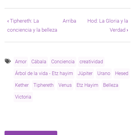
Enlaces
transversales
‹
Tiphereth: La
Arriba
Hod: La Gloria y la
de
conciencia y la belleza
Verdad
›
Book
para
Netzah:
Belleza
y
Victoria
Amor
Cábala
Conciencia
creatividad
Árbol de la vida - Etz hayim
Júpiter
Urano
Hesed
Kether
Tiphereth
Venus
Etz Hayim
Belleza
Victoria