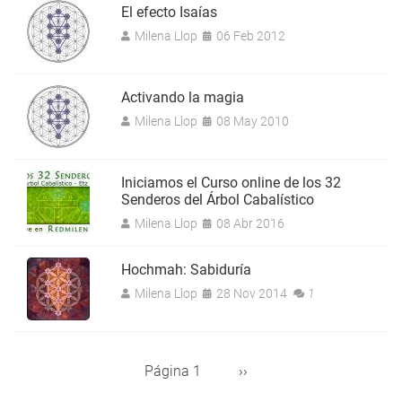
El efecto Isaías
Milena Llop
06 Feb 2012
Activando la magia
Milena Llop
08 May 2010
Iniciamos el Curso online de los 32
Senderos del Árbol Cabalístico
Milena Llop
08 Abr 2016
Hochmah: Sabiduría
Milena Llop
28 Nov 2014
1
Página 1
Siguiente
››
Paginación
página