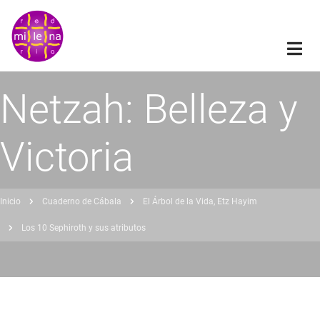
Pasar
al
contenido
principal
Netzah: Belleza y
Victoria
Inicio
Cuaderno de Cábala
El Árbol de la Vida, Etz Hayim
obrescribir
Los 10 Sephiroth y sus atributos
nlaces
de
ayuda
a