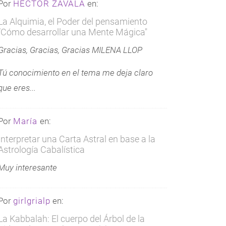
Por
HECTOR ZAVALA
en:
La Alquimia, el Poder del pensamiento
“Cómo desarrollar una Mente Mágica"
Gracias, Gracias, Gracias MILENA LLOP
Tú conocimiento en el tema me deja claro
que eres...
Por
María
en:
Interpretar una Carta Astral en base a la
Astrología Cabalística
Muy interesante
Por
girlgrialp
en:
La Kabbalah: El cuerpo del Árbol de la