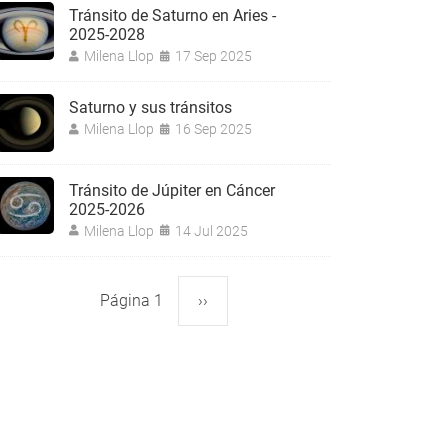
Tránsito de Saturno en Aries -
2025-2028
Milena Llop
17 Sep 2025
Saturno y sus tránsitos
Milena Llop
16 Sep 2025
Tránsito de Júpiter en Cáncer
2025-2026
Milena Llop
14 Jul 2025
Página 1
Siguiente
››
aginación
página