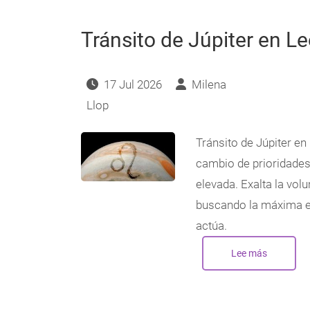
2026
Tránsito de Júpiter en L
17 Jul 2026
Milena
Llop
Tránsito de Júpiter e
cambio de prioridades
elevada. Exalta la vol
buscando la máxima ef
actúa.
Lee más
sobre
Tránsito
de
Júpiter
en
Leo