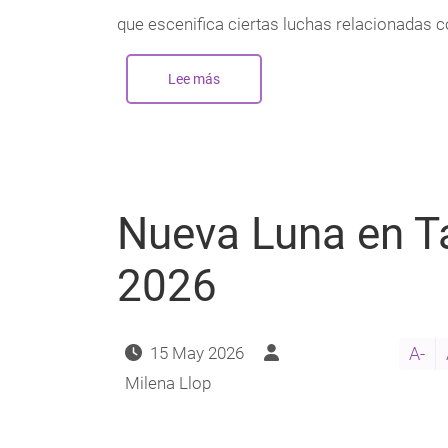
que escenifica ciertas luchas relacionadas c
Lee más
sobre
Nueva
Luna
en
Géminis
-
Junio
2026
Nueva Luna en T
2026
15 May 2026
A-
Milena Llop