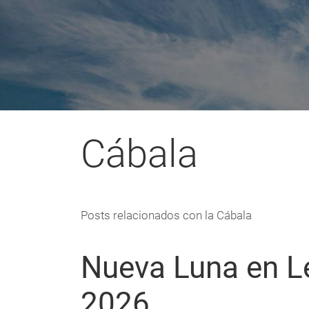
enlaces
de
ayuda
a
Cábala
la
navegación
Posts relacionados con la Cábala
Nueva Luna en L
2026