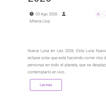
03 Ago 2026
A-
Milena Llop
Nueva Luna en Leo 2026. Esta Luna Nueva
eclipse solar que está haciendo correr ríos d
personas en todo el planeta, que se desplaz
contemplarlo en vivo.
Lee más
sobre
Nueva
Luna
en
Leo
-
Agosto