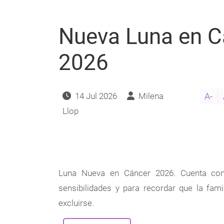
2026-
2027
(1)
Nueva Luna en Cá
2026
14 Jul 2026
Milena
A-
Llop
Luna Nueva en Cáncer 2026. Cuenta con 
sensibilidades y para recordar que la fam
excluirse.