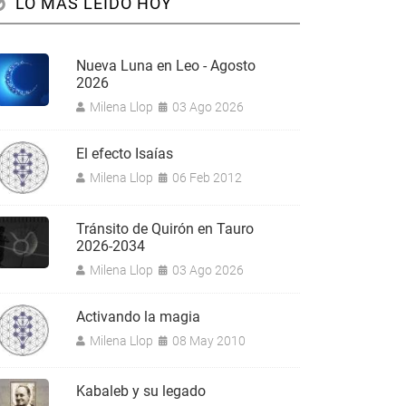
LO MÁS LEÍDO HOY
Nueva Luna en Leo - Agosto
2026
Milena Llop
03 Ago 2026
El efecto Isaías
Milena Llop
06 Feb 2012
Tránsito de Quirón en Tauro
2026-2034
Milena Llop
03 Ago 2026
Activando la magia
Milena Llop
08 May 2010
Kabaleb y su legado