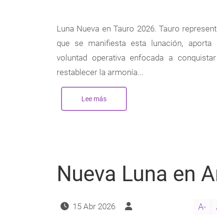
Luna Nueva en Tauro 2026. Tauro representa 
que se manifiesta esta lunación, aporta 
voluntad operativa enfocada a conquistar
restablecer la armonía...
Lee más
sobre
Nueva
Luna
en
Tauro
-
Mayo
2026
Nueva Luna en Ar
15 Abr 2026
A-