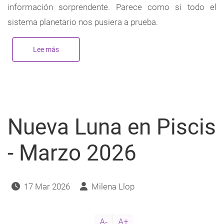
información sorprendente. Parece como si todo el
sistema planetario nos pusiera a prueba.
Lee más
sobre
Nueva
Luna
en
Aries
-
Abril
2026
Nueva Luna en Piscis
- Marzo 2026
17 Mar 2026
Milena Llop
A-
A+