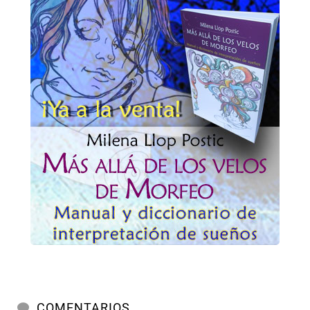
COMENTARIOS