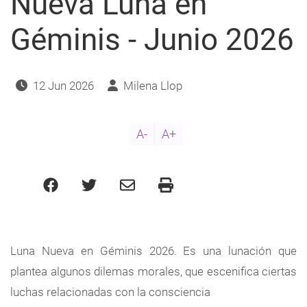
Nueva Luna en
Géminis - Junio 2026
12 Jun 2026
Milena Llop
A-
A+
Luna Nueva en Géminis 2026. Es una lunación que
plantea algunos dilemas morales, que escenifica ciertas
luchas relacionadas con la consciencia