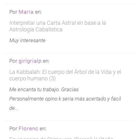
Por
María
en:
Interpretar una Carta Astral en base a la
Astrología Cabalística
Muy interesante
Por
girlgrialp
en:
La Kabbalah: El cuerpo del Árbol de la Vida y el
cuerpo humano (3)
Me encanta tu trabajo. Gracias
Personalmente opino k sería más acertado y fácil
de...
Por
Florenc
en: