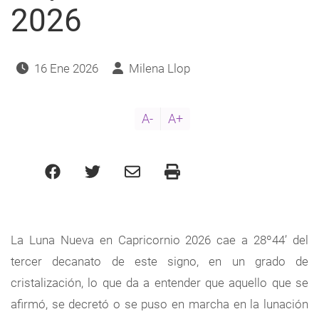
2026
16 Ene 2026
Milena Llop
A-
A+
La Luna Nueva en Capricornio 2026 cae a 28º44’ del
tercer decanato de este signo, en un grado de
cristalización, lo que da a entender que aquello que se
afirmó, se decretó o se puso en marcha en la lunación