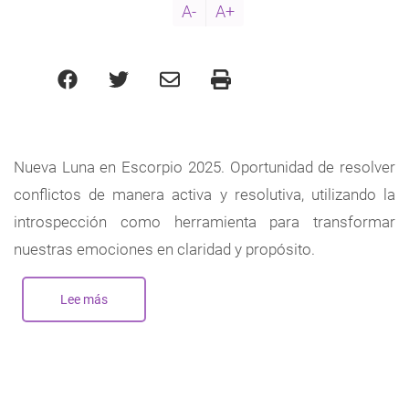
A-
A+
Nueva Luna en Escorpio 2025. Oportunidad de resolver
conflictos de manera activa y resolutiva, utilizando la
introspección como herramienta para transformar
nuestras emociones en claridad y propósito.
Lee más
sobre
Nueva
Luna
en
Escorpio
-
Noviembre
2025