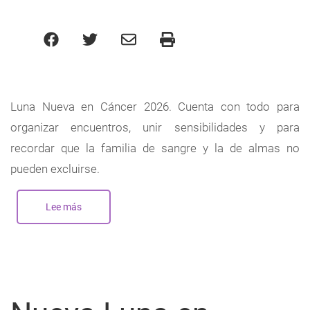
Luna Nueva en Cáncer 2026. Cuenta con todo para
organizar encuentros, unir sensibilidades y para
recordar que la familia de sangre y la de almas no
pueden excluirse.
Lee más
sobre
Nueva
Luna
en
Cáncer
-
Julio
2026