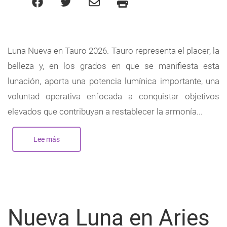
Luna Nueva en Tauro 2026. Tauro representa el placer, la
belleza y, en los grados en que se manifiesta esta
lunación, aporta una potencia lumínica importante, una
voluntad operativa enfocada a conquistar objetivos
elevados que contribuyan a restablecer la armonía...
Lee más
sobre
Nueva
Luna
en
Tauro
-
Mayo
2026
Nueva Luna en Aries