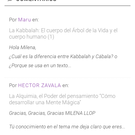
Por
Maru
en:
La Kabbalah: El cuerpo del Árbol de la Vida y el
cuerpo humano (1)
Hola Milena,
¿Cuál es la diferencia entre Kabbalah y Cábala? o
¿Porque se usa en un texto...
Por
HECTOR ZAVALA
en:
La Alquimia, el Poder del pensamiento “Cómo
desarrollar una Mente Mágica"
Gracias, Gracias, Gracias MILENA LLOP
Tú conocimiento en el tema me deja claro que eres...