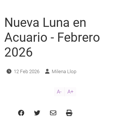
Marzo
2026
Nueva Luna en
Acuario - Febrero
2026
12 Feb 2026
Milena Llop
A-
A+