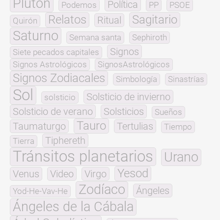
Plutón
Política
Podemos
PP
PSOE
Relatos
Sagitario
Ritual
Quirón
Saturno
Semana santa
Sephiroth
Signos
Siete pecados capitales
Signos Astrológicos
SignosAstrológicos
Signos Zodiacales
Simbología
Sinastrías
Sol
Solsticio de invierno
solsticio
Solsticio de verano
Solsticios
Sueños
Tauro
Taumaturgo
Tertulias
Tiempo
Tiphereth
Tierra
Tránsitos planetarios
Urano
Yesod
Venus
Video
Virgo
Zodíaco
Ángeles
Yod-He-Vav-He
Ángeles de la Cábala