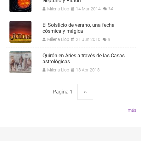
Neptuno y Plutón
Milena Llop
14 Mar 2014
14
El Solsticio de verano, una fecha
cósmica y mágica
Milena Llop
21 Jun 2010
8
Quirón en Aries a través de las Casas
astrológicas
Milena Llop
13 Abr 2018
Página 1
Siguiente
››
Paginación
página
más