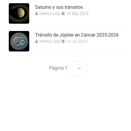
Saturno y sus tránsitos
Milena Llop
16 Sep 2025
Tránsito de Júpiter en Cáncer 2025-2026
Milena Llop
14 Jul 2025
Página 1
Siguiente
››
Paginación
página