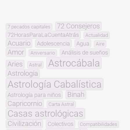
72 Consejeros
7 pecados capitales
72HorasParaLaCuentaAtrás
Actualidad
Acuario
Adolescencia
Agua
Aire
Amor
Análisis de sueños
Aniversario
Astrocábala
Aries
Astral
Astrología
Astrología Cabalística
Binah
Astrología para niños
Capricornio
Carta Astral
Casas astrológicas
Civilización
Colectivos
Compatibilidades