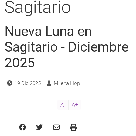
Sagitario
a
navegación
Nueva Luna en
Sagitario - Diciembre
2025
19 Dic 2025
Milena Llop
A-
A+