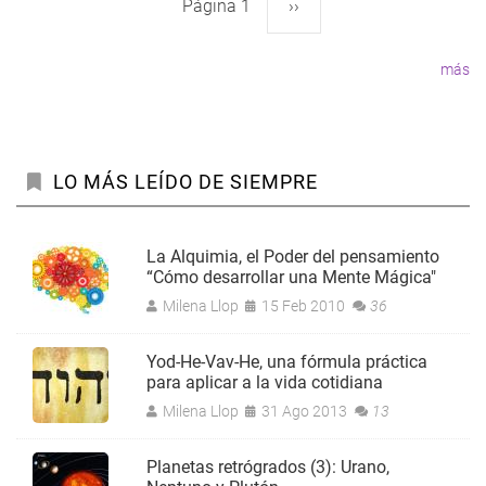
Página 1
Siguiente
››
Paginación
página
más
LO MÁS LEÍDO DE SIEMPRE
La Alquimia, el Poder del pensamiento
“Cómo desarrollar una Mente Mágica"
Milena Llop
15 Feb 2010
36
Yod-He-Vav-He, una fórmula práctica
para aplicar a la vida cotidiana
Milena Llop
31 Ago 2013
13
Planetas retrógrados (3): Urano,