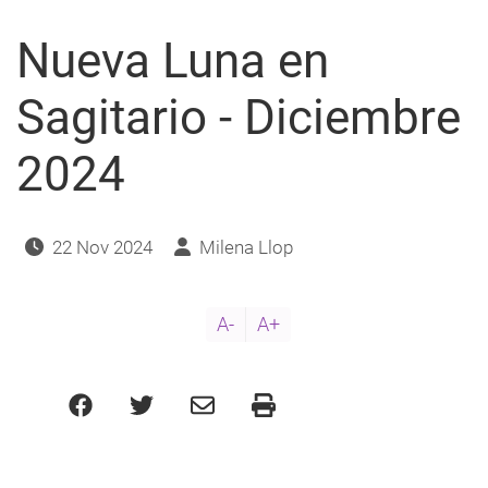
2024,
un
Nueva Luna en
tándem
Géminis-
Sagitario
Sagitario - Diciembre
2024
22 Nov 2024
Milena Llop
A-
A+