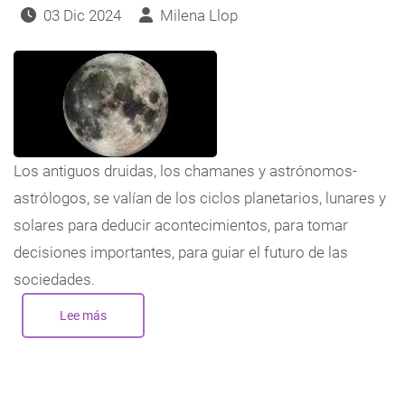
03 Dic 2024
Milena Llop
Los antiguos druidas, los chamanes y astrónomos-
astrólogos, se valían de los ciclos planetarios, lunares y
solares para deducir acontecimientos, para tomar
decisiones importantes, para guiar el futuro de las
sociedades.
Lee más
sobre
Luna
Llena
de
15
de
diciembre
de