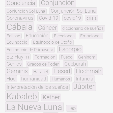
Conjunción
Conciencia
Conjunción Sol Luna
Conjunción Sol-Luna
Coronavirus
Covid-19
covid19
crisis
Cábala
Cáncer
diccionario de sueños
Educación
Eclipse
Elecciones
Emociones
Equinoccio
Equinoccio de Otoño
Escorpio
Equinoccio de Primavera
Etz Hayim
Formación
Fuego
Gehinom
Genios
Gueburah
Grados de Poder
Géminis
Hesed
Hochmah
Harahel
Hod
humanidad
Infancia
Humanos
Júpiter
Interpretación de los sueños
Kabaleb
Kether
La Nueva Luna
Leo