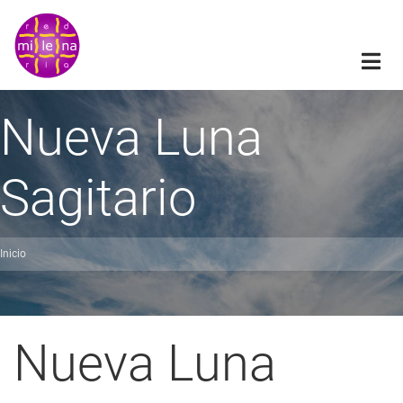
Pasar
al
contenido
principal
Nueva Luna
Sagitario
Inicio
obrescribir
nlaces
de
Nueva Luna
ayuda
a