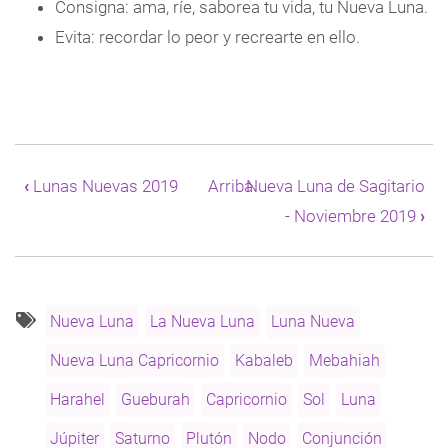
Consigna: ama, ríe, saborea tu vida, tu Nueva Luna.
Evita: recordar lo peor y recrearte en ello.
Enlaces
transversales
‹
Lunas Nuevas 2019
Arriba
Nueva Luna de Sagitario
de
- Noviembre 2019
›
Book
para
Luna
Nueva
de
Capricornio
Nueva Luna
La Nueva Luna
Luna Nueva
-
Nueva Luna Capricornio
Kabaleb
Mebahiah
Diciembre
2019
Harahel
Gueburah
Capricornio
Sol
Luna
Júpiter
Saturno
Plutón
Nodo
Conjunción