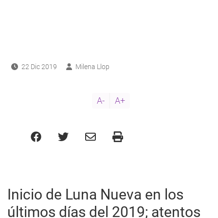
ayuda
a
a
navegación
22 Dic 2019
Milena Llop
A-
A+
Inicio de Luna Nueva en los
últimos días del 2019; atentos