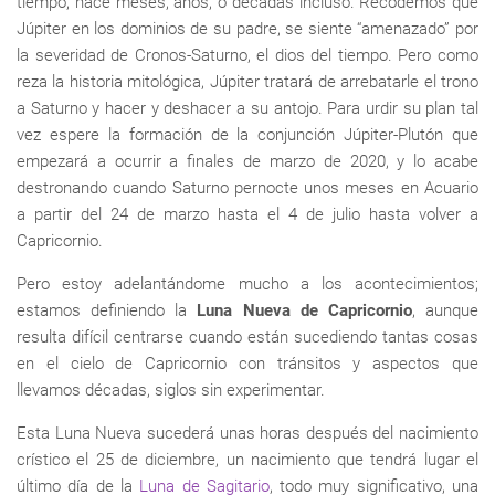
tiempo, hace meses, años, o décadas incluso. Recodemos que
Júpiter en los dominios de su padre, se siente “amenazado” por
la severidad de Cronos-Saturno, el dios del tiempo. Pero como
reza la historia mitológica, Júpiter tratará de arrebatarle el trono
a Saturno y hacer y deshacer a su antojo. Para urdir su plan tal
vez espere la formación de la conjunción Júpiter-Plutón que
empezará a ocurrir a finales de marzo de 2020, y lo acabe
destronando cuando Saturno pernocte unos meses en Acuario
a partir del 24 de marzo hasta el 4 de julio hasta volver a
Capricornio.
Pero estoy adelantándome mucho a los acontecimientos;
estamos definiendo la
Luna Nueva de Capricornio
, aunque
resulta difícil centrarse cuando están sucediendo tantas cosas
en el cielo de Capricornio con tránsitos y aspectos que
llevamos décadas, siglos sin experimentar.
Esta Luna Nueva sucederá unas horas después del nacimiento
crístico el 25 de diciembre, un nacimiento que tendrá lugar el
último día de la
Luna de Sagitario
, todo muy significativo, una