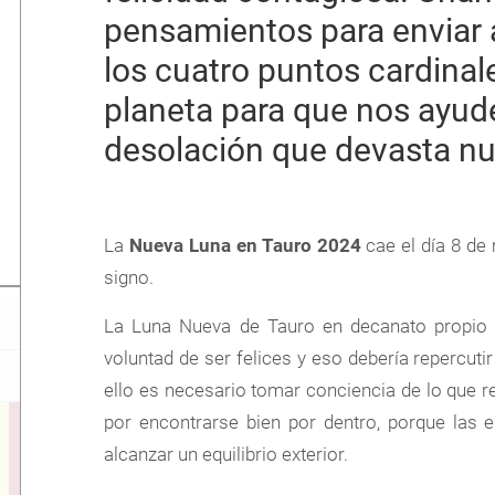
pensamientos para enviar a
los cuatro puntos cardina
planeta para que nos ayude 
desolación que devasta nu
La
Nueva Luna en Tauro 2024
cae el día 8 de 
signo.
La Luna Nueva de Tauro en decanato propio 
voluntad de ser felices y eso debería repercuti
ello es necesario tomar conciencia de lo que 
por encontrarse bien por dentro, porque las
alcanzar un equilibrio exterior.