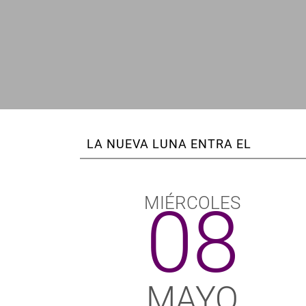
enlaces
de
ayuda
a
LA NUEVA LUNA ENTRA EL
la
navegación
MIÉRCOLES
08
MAYO