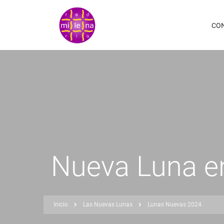
Pasar
al
CO
contenido
principal
Nueva Luna e
Inicio
Las Nuevas Lunas
Lunas Nuevas 2024
Sobrescribir