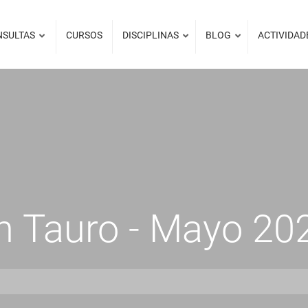
NSULTAS
CURSOS
DISCIPLINAS
BLOG
ACTIVIDAD
n Tauro - Mayo 20