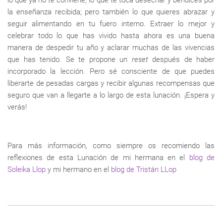
lo que ya no te conviene, lo que te toca desechar y bendices por
la enseñanza recibida; pero también lo que quieres abrazar y
seguir alimentando en tu fuero interno. Extraer lo mejor y
celebrar todo lo que has vivido hasta ahora es una buena
manera de despedir tu año y aclarar muchas de las vivencias
que has tenido. Se te propone un
reset
después de haber
incorporado la lección. Pero sé consciente de que puedes
liberarte de pesadas cargas y recibir algunas recompensas que
seguro que van a llegarte a lo largo de esta lunación. ¡Espera y
verás!
Para más información, como siempre os recomiendo las
reflexiones de esta Lunación de mi hermana en el
blog de
Soleika Llop
y mi hermano en el
blog de Tristán LLop
Enlaces
transversales