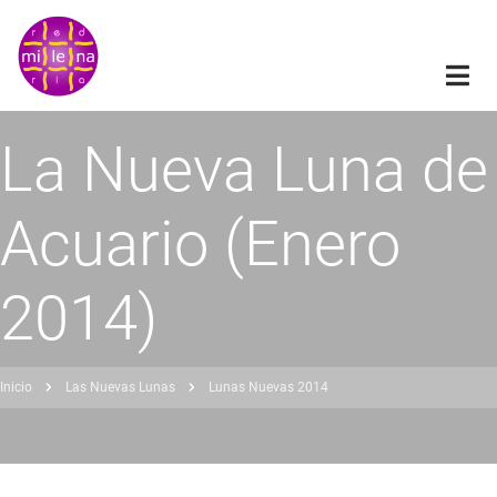
Pasar
al
contenido
principal
La Nueva Luna de
Acuario (Enero
2014)
Inicio
Las Nuevas Lunas
Lunas Nuevas 2014
obrescribir
nlaces
de