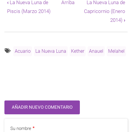
‹
La Nueva Luna de
Arriba
La Nueva Luna de
de
Piscis (Marzo 2014)
Capricornio (Enero
Book
para
2014)
›
La
Nueva
Luna
de
Acuario
Acuario
La Nueva Luna
Kether
Anauel
Melahel
(Enero
2014)
AÑADIR NUEVO COMENTARIO
Su nombre