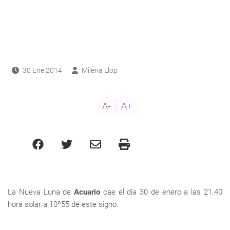
ayuda
a
a
navegación
30 Ene 2014
Milena Llop
A-
A+
La Nueva Luna de
Acuario
cae el día 30 de enero a las 21.40
hora solar a 10º55 de este signo.