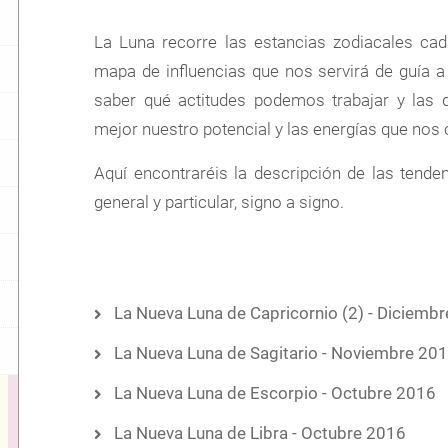
La Luna recorre las estancias zodiacales ca
mapa de influencias que nos servirá de guía a
saber qué actitudes podemos trabajar y las
mejor nuestro potencial y las energías que nos 
Aquí encontraréis la descripción de las tende
general y particular, signo a signo.
La Nueva Luna de Capricornio (2) - Diciemb
La Nueva Luna de Sagitario - Noviembre 20
La Nueva Luna de Escorpio - Octubre 2016
La Nueva Luna de Libra - Octubre 2016