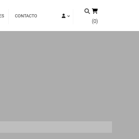
ES
CONTACTO
(0)