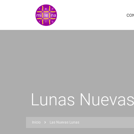
Pasar
al
CO
contenido
principal
Lunas Nuevas
Inicio
Las Nuevas Lunas
Sobrescribir