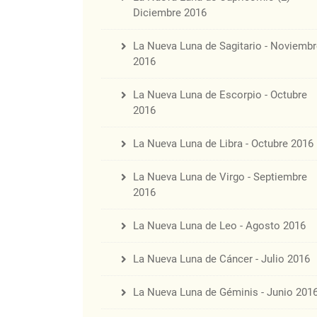
Diciembre 2016
La Nueva Luna de Sagitario - Noviembr
2016
La Nueva Luna de Escorpio - Octubre
2016
La Nueva Luna de Libra - Octubre 2016
La Nueva Luna de Virgo - Septiembre
2016
La Nueva Luna de Leo - Agosto 2016
La Nueva Luna de Cáncer - Julio 2016
La Nueva Luna de Géminis - Junio 201