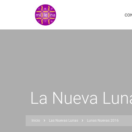
Pasar
al
CO
contenido
principal
La Nueva Luna
Inicio
Las Nuevas Lunas
Lunas Nuevas 2016
Sobrescribir