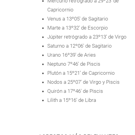
Mercurio retrógrado a 29º23' de
Capricornio
Venus a 13º05' de Sagitario
Marte a 13º32' de Escorpio
Júpiter retrógrado a 23º13' de Virgo
Saturno a 12º06' de Sagitario
Urano 16º39' de Aries
Neptuno 7º46' de Piscis
Plutón a 15º21’ de Capricornio
Nodos a 25º07' de Virgo y Piscis
Quirón a 17º46' de Piscis
Lilith a 15º16’ de Libra