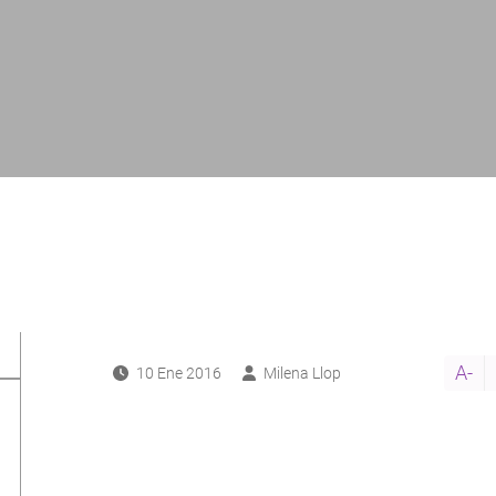
A-
10 Ene 2016
Milena Llop