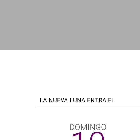
enlaces
de
ayuda
a
la
navegación
LA NUEVA LUNA ENTRA EL
DOMINGO