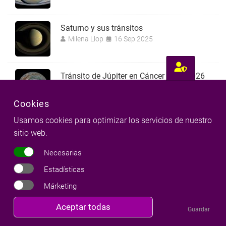
Saturno y sus tránsitos
Milena Llop
16 Sep 2025
Tránsito de Júpiter en Cáncer 2025-2026
Milena Llop
14 Jul 2025
Cookies
Usamos cookies para optimizar los servicios de nuestro
sitio web.
Página 1
Siguiente
››
Paginación
página
Necesarias
Estadísticas
Márketing
Revocar
Aceptar todas
Guardar
consentimiento