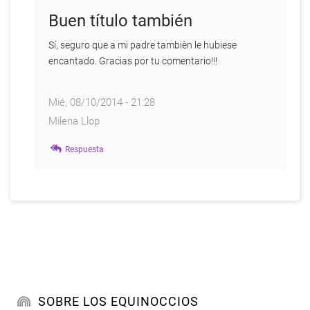
Buen título también
Sí, seguro que a mi padre tambièn le hubiese
encantado. Gracias por tu comentario!!!
Mié, 08/10/2014 - 21:28
Milena Llop
En
Respuesta
respuesta
a
Comentario
breve.
por
Anonymous
SOBRE LOS EQUINOCCIOS