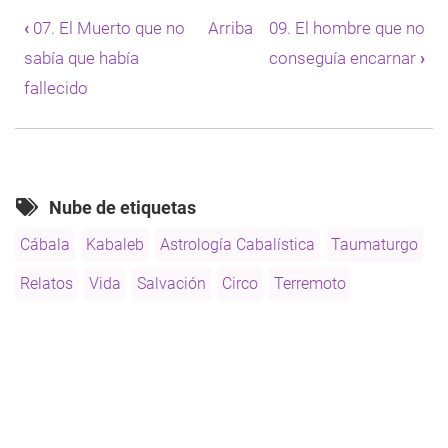
transversales
‹
07. El Muerto que no
Arriba
09. El hombre que no
de
sabía que había
conseguía encarnar
›
Book
para
fallecido
08.
Los
salvados
del
terremoto
Nube de etiquetas
Cábala
Kabaleb
Astrología Cabalística
Taumaturgo
Relatos
Vida
Salvación
Circo
Terremoto