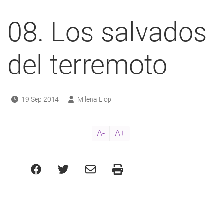
a
08. Los salvados
navegación
del terremoto
19 Sep 2014
Milena Llop
A-
A+