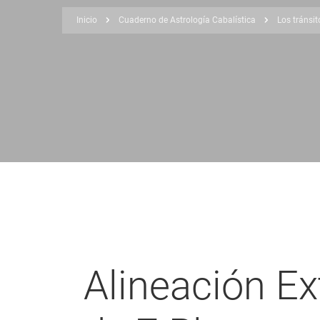
Inicio
Cuaderno de Astrología Cabalística
Los tránsit
Sobrescribir
enlaces
de
ayuda
a
la
navegación
Alineación Ex