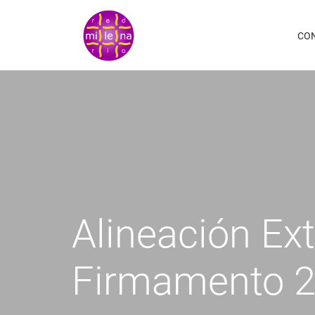
Pasar
al
CO
contenido
principal
Alineación Ext
Firmamento 