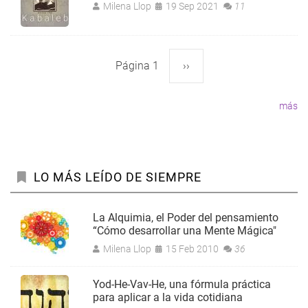
Milena Llop
19 Sep 2021
11
Página 1
Siguiente
››
Paginación
página
más
LO MÁS LEÍDO DE SIEMPRE
La Alquimia, el Poder del pensamiento
“Cómo desarrollar una Mente Mágica"
Milena Llop
15 Feb 2010
36
Yod-He-Vav-He, una fórmula práctica
para aplicar a la vida cotidiana