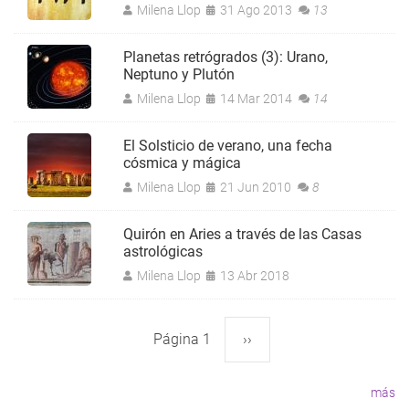
Milena Llop
31 Ago 2013
13
Planetas retrógrados (3): Urano,
Neptuno y Plutón
Milena Llop
14 Mar 2014
14
El Solsticio de verano, una fecha
cósmica y mágica
Milena Llop
21 Jun 2010
8
Quirón en Aries a través de las Casas
astrológicas
Milena Llop
13 Abr 2018
Página 1
Siguiente
››
Paginación
página
más