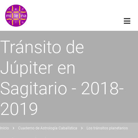
Pasar
al
contenido
principal
Tránsito de
Júpiter en
Sagitario - 2018-
2019
Inicio
Cuaderno de Astrología Cabalística
Los tránsitos planetarios
obrescribir