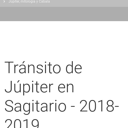
Júpiter, mitología y Cábala
nlaces
de
ayuda
a
a
navegación
Tránsito de
Júpiter en
Sagitario - 2018-
2019