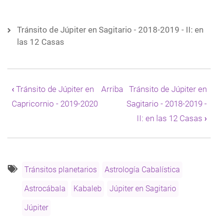
Tránsito de Júpiter en Sagitario - 2018-2019 - II: en
las 12 Casas
Enlaces
transversales
‹
Tránsito de Júpiter en
Arriba
Tránsito de Júpiter en
de
Capricornio - 2019-2020
Sagitario - 2018-2019 -
Book
para
II: en las 12 Casas
›
Tránsito
de
Júpiter
en
Sagitario
Tránsitos planetarios
Astrología Cabalística
-
2018-
Astrocábala
Kabaleb
Júpiter en Sagitario
2019
Júpiter