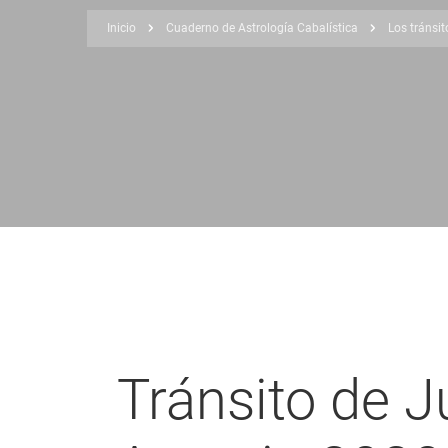
Inicio
Cuaderno de Astrología Cabalística
Los tránsit
Sobrescribir
enlaces
de
ayuda
a
la
navegación
Tránsito de J