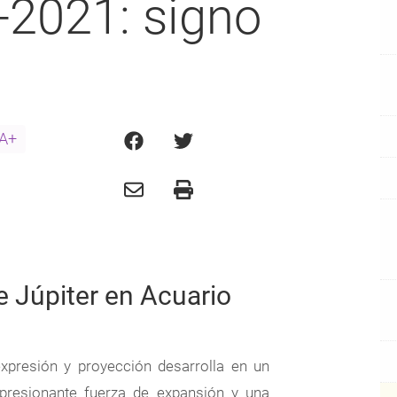
-2021: signo
A+
de Júpiter en Acuario
expresión y proyección desarrolla en un
mpresionante fuerza de expansión y una