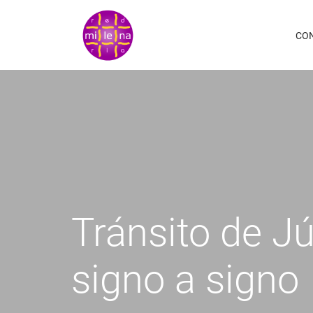
Pasar
al
CO
contenido
principal
Tránsito de J
signo a signo